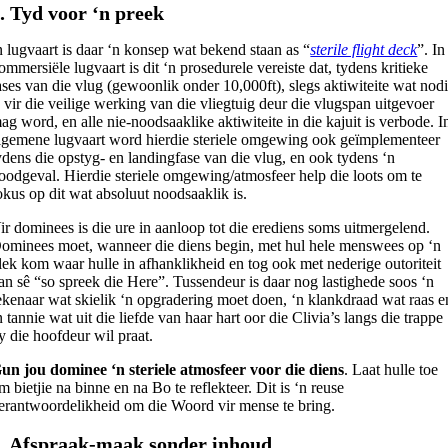
. Tyd voor ‘n preek
n lugvaart is daar ‘n konsep wat bekend staan as “
sterile flight deck
”. In
ommersiële lugvaart is dit ‘n prosedurele vereiste dat, tydens kritieke
ases van die vlug (gewoonlik onder 10,000ft), slegs aktiwiteite wat nod
s vir die veilige werking van die vliegtuig deur die vlugspan uitgevoer
ag word, en alle nie-noodsaaklike aktiwiteite in die kajuit is verbode. I
lgemene lugvaart word hierdie steriele omgewing ook geïmplementeer
ydens die opstyg- en landingfase van die vlug, en ook tydens ‘n
oodgeval. Hierdie steriele omgewing/atmosfeer help die loots om te
okus op dit wat absoluut noodsaaklik is.
ir dominees is die ure in aanloop tot die erediens soms uitmergelend.
ominees moet, wanneer die diens begin, met hul hele menswees op ‘n
lek kom waar hulle in afhanklikheid en tog ook met nederige outoriteit
an sê “so spreek die Here”. Tussendeur is daar nog lastighede soos ‘n
ekenaar wat skielik ‘n opgradering moet doen, ‘n klankdraad wat raas e
n tannie wat uit die liefde van haar hart oor die Clivia’s langs die trappe
y die hoofdeur wil praat.
un jou dominee ‘n steriele atmosfeer voor die diens
. Laat hulle toe
m bietjie na binne en na Bo te reflekteer. Dit is ‘n reuse
erantwoordelikheid om die Woord vir mense te bring.
. Afspraak-maak sonder inhoud