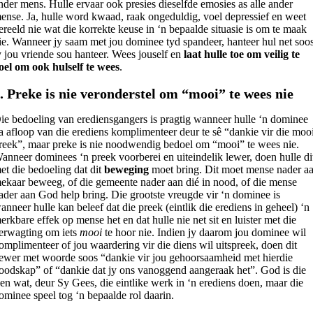
nder mens. Hulle ervaar ook presies dieselfde emosies as alle ander
ense. Ja, hulle word kwaad, raak ongeduldig, voel depressief en weet
ereeld nie wat die korrekte keuse in ‘n bepaalde situasie is om te maak
ie. Wanneer jy saam met jou dominee tyd spandeer, hanteer hul net soo
y jou vriende sou hanteer. Wees jouself en
laat hulle toe om veilig te
oel om ook hulself te wees
.
. Preke is nie veronderstel om “mooi” te wees nie
ie bedoeling van erediensgangers is pragtig wanneer hulle ‘n dominee
a afloop van die erediens komplimenteer deur te sê “dankie vir die moo
reek”, maar preke is nie noodwendig bedoel om “mooi” te wees nie.
anneer dominees ‘n preek voorberei en uiteindelik lewer, doen hulle di
et die bedoeling dat dit
beweging
moet bring. Dit moet mense nader a
ekaar beweeg, of die gemeente nader aan dié in nood, of die mense
ader aan God help bring. Die grootste vreugde vir ‘n dominee is
anneer hulle kan beleef dat die preek (eintlik die erediens in geheel) ‘n
erkbare effek op mense het en dat hulle nie net sit en luister met die
erwagting om iets
mooi
te hoor nie. Indien jy daarom jou dominee wil
omplimenteer of jou waardering vir die diens wil uitspreek, doen dit
iewer met woorde soos “dankie vir jou gehoorsaamheid met hierdie
oodskap” of “dankie dat jy ons vanoggend aangeraak het”. God is die
en wat, deur Sy Gees, die eintlike werk in ‘n erediens doen, maar die
ominee speel tog ‘n bepaalde rol daarin.