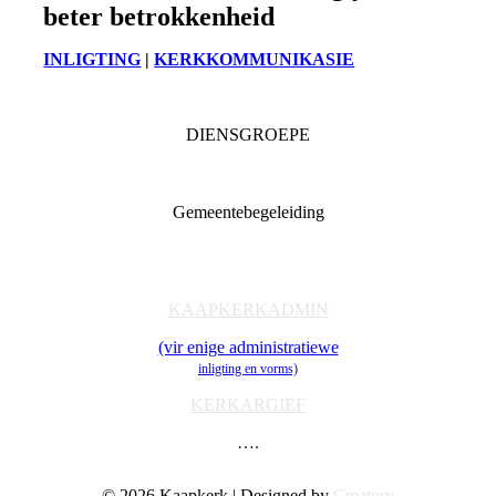
beter betrokkenheid
INLIGTING
|
KERKKOMMUNIKASIE
DIENSGROEPE
Diaconia
Familie & Jeug
Gemeentebegeleiding
Getuienisaksie
Ondersteuning
Toerusting & Navorsing
KAAPKERKADMIN
(vir enige administratiewe
inligting en vorms)
KERKARGIEF
….
© 2026 Kaapkerk | Designed by
Creatory