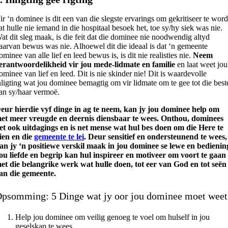
ir ‘n dominee is dit een van die slegste ervarings om gekritiseer te wor
at hulle nie iemand in die hospitaal besoek het, toe sy/hy siek was nie.
at dit sleg maak, is die feit dat die dominee nie noodwendig altyd
aarvan bewus was nie. Alhoewel dit die ideaal is dat ‘n gemeente
ominee van alle lief en leed bewus is, is dit nie realisties nie.
Neem
erantwoordelikheid vir jou mede-lidmate en familie
en laat weet jou
ominee van lief en leed. Dit is nie skinder nie! Dit is waardevolle
nligting wat jou dominee bemagtig om vir lidmate om te gee tot die best
an sy/haar vermoë.
eur hierdie vyf dinge in ag te neem, kan jy jou dominee help om
et meer vreugde en deernis diensbaar te wees. Onthou, dominees
et ook uitdagings en is net mense wat hul bes doen om die Here te
ien en die
gemeente te lei
. Deur sensitief en ondersteunend te wees,
an jy ‘n positiewe verskil maak in jou dominee se lewe en bedienin
ou liefde en begrip kan hul inspireer en motiveer om voort te gaan
et die belangrike werk wat hulle doen, tot eer van God en tot seën
an die gemeente.
Opsomming:
5 Dinge wat jy oor jou dominee moet weet
Help jou dominee om veilig genoeg te voel om hulself in jou
geselskap te wees.