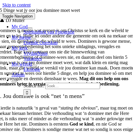
Skip to content
5 Dinge wat jy oor jou dominee moet weet
Toggle Navigation
👤 DJ Muller
My God
ominees is mense wat geroep is om Christus se kerk en die wêreld te
Spiritualiteit van Fotografie
ien en te lei. Hulle lei onder andere die gemeente om ook na mekaar o
My mense
e sien, en diensbaar in die wêreld te wees. Dominees is gewone mense,
Digitale Ouerskap
aar gemeentebediening het soms unieke uitdagings, vreugdes en
My kerk
erdriet. Baie keer verstaan ons nie die binnewerking van
VrydagNuus
emeentebediening of dominee-wees nie, en daarom deel ons hierin 5
Vakatures
inge wat jy oor jou dominee moet weet, wat dalk klein en nietig mag
My wêreld
link, maar die wêreld se verskil vir jou dominee kan maak. Doen moeit
Ekologie
m sensitief te wees oor hierdie 5 dinge, en help jou dominee só om met
Admin
eer vreugde en deernis diensbaar te wees.
Mag dit ons help om ons
ominees beter te verstaan en te ondersteun in hul bediening.
Search for:
. Jou dominee is ook “net ‘n mens”
ierdie is natuurlik ‘n geval van “
stating the obvious
”, maar tog moet on
ekaar hieraan herinner. Die verhouding wat ‘n dominee met die Here
et, is niks meer of minder as die verhouding wat ‘n ander gelowige met
ie Here het nie. Dominees is eerstens
God se kind
, en nie God se
ominee
nie. Dominees is sondige mense wat net so sondig is soos enig