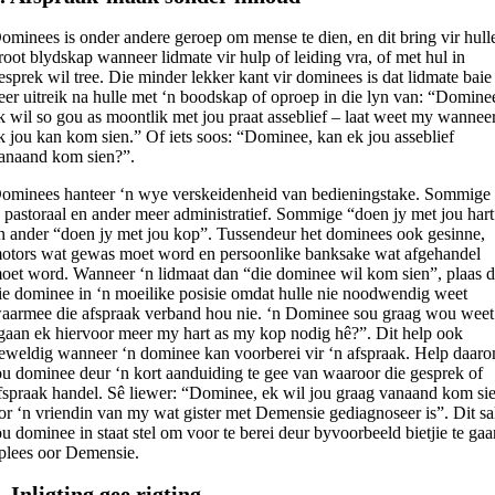
ominees is onder andere geroep om mense te dien, en dit bring vir hull
root blydskap wanneer lidmate vir hulp of leiding vra, of met hul in
esprek wil tree. Die minder lekker kant vir dominees is dat lidmate baie
eer uitreik na hulle met ‘n boodskap of oproep in die lyn van: “Domine
k wil so gou as moontlik met jou praat asseblief – laat weet my wannee
k jou kan kom sien.” Of iets soos: “Dominee, kan ek jou asseblief
anaand kom sien?”.
ominees hanteer ‘n wye verskeidenheid van bedieningstake. Sommige
s pastoraal en ander meer administratief. Sommige “doen jy met jou har
n ander “doen jy met jou kop”. Tussendeur het dominees ook gesinne,
otors wat gewas moet word en persoonlike banksake wat afgehandel
oet word. Wanneer ‘n lidmaat dan “die dominee wil kom sien”, plaas d
ie dominee in ‘n moeilike posisie omdat hulle nie noodwendig weet
aarmee die afspraak verband hou nie. ‘n Dominee sou graag wou weet
gaan ek hiervoor meer my hart as my kop nodig hê?”. Dit help ook
eweldig wanneer ‘n dominee kan voorberei vir ‘n afspraak. Help daar
ou dominee deur ‘n kort aanduiding te gee van waaroor die gesprek of
fspraak handel. Sê liewer: “Dominee, ek wil jou graag vanaand kom si
or ‘n vriendin van my wat gister met Demensie gediagnoseer is”. Dit sa
ou dominee in staat stel om voor te berei deur byvoorbeeld bietjie te ga
plees oor Demensie.
. Inligting gee rigting