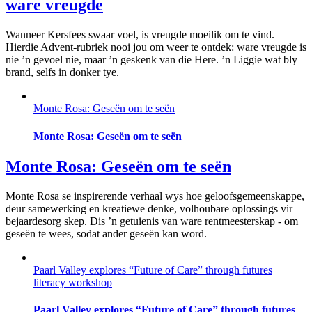
ware vreugde
Wanneer Kersfees swaar voel, is vreugde moeilik om te vind.
Hierdie Advent-rubriek nooi jou om weer te ontdek: ware vreugde is
nie ’n gevoel nie, maar ’n geskenk van die Here. ’n Liggie wat bly
brand, selfs in donker tye.
Monte Rosa: Geseën om te seën
Monte Rosa: Geseën om te seën
Monte Rosa: Geseën om te seën
Monte Rosa se inspirerende verhaal wys hoe geloofsgemeenskappe,
deur samewerking en kreatiewe denke, volhoubare oplossings vir
bejaardesorg skep. Dis ’n getuienis van ware rentmeesterskap - om
geseën te wees, sodat ander geseën kan word.
Paarl Valley explores “Future of Care” through futures
literacy workshop
Paarl Valley explores “Future of Care” through futures