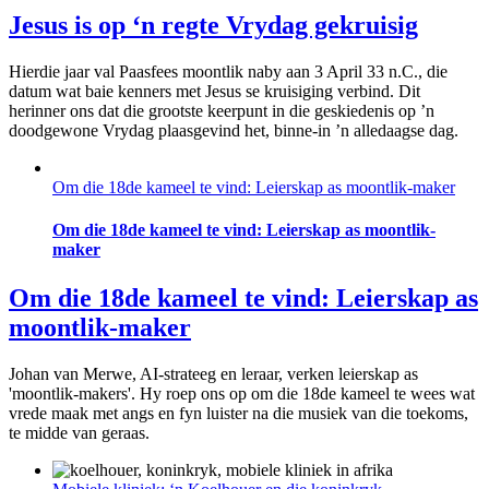
Jesus is op ‘n regte Vrydag gekruisig
Hierdie jaar val Paasfees moontlik naby aan 3 April 33 n.C., die
datum wat baie kenners met Jesus se kruisiging verbind. Dit
herinner ons dat die grootste keerpunt in die geskiedenis op ’n
doodgewone Vrydag plaasgevind het, binne-in ’n alledaagse dag.
Om die 18de kameel te vind: Leierskap as moontlik-maker
Om die 18de kameel te vind: Leierskap as moontlik-
maker
Om die 18de kameel te vind: Leierskap as
moontlik-maker
Johan van Merwe, AI-strateeg en leraar, verken leierskap as
'moontlik-makers'. Hy roep ons op om die 18de kameel te wees wat
vrede maak met angs en fyn luister na die musiek van die toekoms,
te midde van geraas.