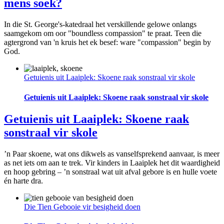
mens soek?
In die St. George's-katedraal het verskillende gelowe onlangs
saamgekom om oor "boundless compassion" te praat. Teen die
agtergrond van 'n kruis het ek besef: ware "compassion" begin by
God.
Getuienis uit Laaiplek: Skoene raak sonstraal vir skole
Getuienis uit Laaiplek: Skoene raak sonstraal vir skole
Getuienis uit Laaiplek: Skoene raak
sonstraal vir skole
’n Paar skoene, wat ons dikwels as vanselfsprekend aanvaar, is meer
as net iets om aan te trek. Vir kinders in Laaiplek het dit waardigheid
en hoop gebring – ’n sonstraal wat uit afval gebore is en hulle voete
én harte dra.
Die Tien Gebooie vir besigheid doen