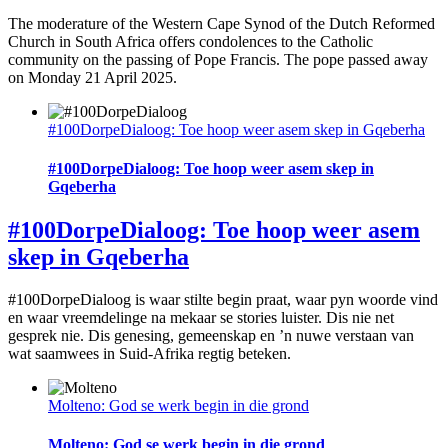
The moderature of the Western Cape Synod of the Dutch Reformed
Church in South Africa offers condolences to the Catholic
community on the passing of Pope Francis. The pope passed away
on Monday 21 April 2025.
#100DorpeDialoog: Toe hoop weer asem skep in Gqeberha
#100DorpeDialoog: Toe hoop weer asem skep in
Gqeberha
#100DorpeDialoog: Toe hoop weer asem
skep in Gqeberha
#100DorpeDialoog is waar stilte begin praat, waar pyn woorde vind
en waar vreemdelinge na mekaar se stories luister. Dis nie net
gesprek nie. Dis genesing, gemeenskap en ’n nuwe verstaan van
wat saamwees in Suid-Afrika regtig beteken.
Molteno: God se werk begin in die grond
Molteno: God se werk begin in die grond