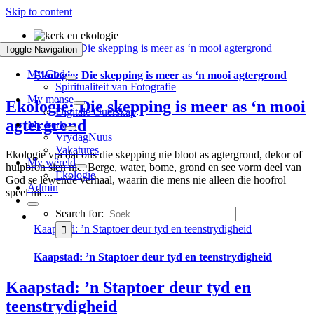
Skip to content
Ekologie: Die skepping is meer as ‘n mooi agtergrond
Toggle Navigation
My God
Ekologie: Die skepping is meer as ‘n mooi agtergrond
Spiritualiteit van Fotografie
My mense
Ekologie: Die skepping is meer as ‘n mooi
Digitale Ouerskap
agtergrond
My kerk
VrydagNuus
Vakatures
Ekologie vra dat ons die skepping nie bloot as agtergrond, dekor of
My wêreld
hulpbron sien nie. Berge, water, bome, grond en see vorm deel van
Ekologie
God se lewende verhaal, waarin die mens nie alleen die hoofrol
Admin
speel nie...
Search for:
Kaapstad: ’n Staptoer deur tyd en teenstrydigheid
Kaapstad: ’n Staptoer deur tyd en teenstrydigheid
Kaapstad: ’n Staptoer deur tyd en
teenstrydigheid