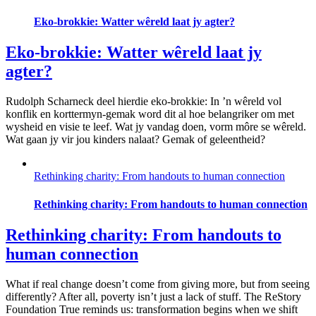
Eko-brokkie: Watter wêreld laat jy agter?
Eko-brokkie: Watter wêreld laat jy
agter?
Rudolph Scharneck deel hierdie eko-brokkie: In ’n wêreld vol
konflik en korttermyn-gemak word dit al hoe belangriker om met
wysheid en visie te leef. Wat jy vandag doen, vorm môre se wêreld.
Wat gaan jy vir jou kinders nalaat? Gemak of geleentheid?
Rethinking charity: From handouts to human connection
Rethinking charity: From handouts to human connection
Rethinking charity: From handouts to
human connection
What if real change doesn’t come from giving more, but from seeing
differently? After all, poverty isn’t just a lack of stuff. The ReStory
Foundation True reminds us: transformation begins when we shift