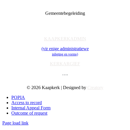
Diaconia
Familie & Jeug
Gemeentebegeleiding
Getuienisaksie
Ondersteuning
Toerusting & Navorsing
KAAPKERKADMIN
(vir enige administratiewe
inligting en vorms)
KERKARGIEF
….
© 2026 Kaapkerk | Designed by
Creatory
POPIA
Access to record
Internal Appeal Form
Outcome of request
Page load link