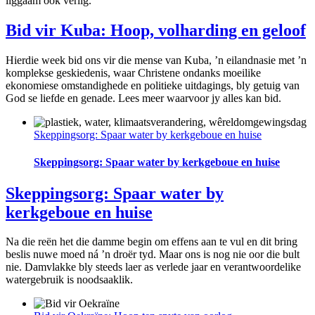
liggaam ook verlig."
Bid vir Kuba: Hoop, volharding en geloof
Hierdie week bid ons vir die mense van Kuba, ’n eilandnasie met ’n
komplekse geskiedenis, waar Christene ondanks moeilike
ekonomiese omstandighede en politieke uitdagings, bly getuig van
God se liefde en genade. Lees meer waarvoor jy alles kan bid.
Skeppingsorg: Spaar water by kerkgeboue en huise
Skeppingsorg: Spaar water by kerkgeboue en huise
Skeppingsorg: Spaar water by
kerkgeboue en huise
Na die reën het die damme begin om effens aan te vul en dit bring
beslis nuwe moed ná ’n droër tyd. Maar ons is nog nie oor die bult
nie. Damvlakke bly steeds laer as verlede jaar en verantwoordelike
watergebruik is noodsaaklik.