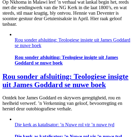
Op Nkhoma in Malawi leef ’n verhaal wat lankal begin het, reeds
met die sendingwerk van die NG Kerk in die laat 1800’s, en wat
steeds, stil maar kragtig, bly ontvou. Hennie van Deventer is
soontoe gestuur deur Getuienisaksie in April. Hier raak geloof
tasbaar.
Rou sonder afsluiting: Teologiese insigte uit James Goddard
se nuwe boek
Rou sonder afsluiting: Teologiese insigte uit James
Goddard se nuwe boek
Rou sonder afsluiting: Teologiese insigte
uit James Goddard se nuwe boek
Ontdek hoe James Goddard en skrywers geregtigheid, rou en
heelheid verweef. ’n Verkenning van geloof, bevoorregting en
herstel deur outobiografiese verhale.
Die kerk as katalisator: ’n Nuwe rol vir ’n nuwe tyd
Die kerk as katalisator: ’n Nuwe rol vir ’n nuwe tyd