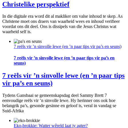
Christelike perspektief
In die digitale era word dit al makliker om valse inhoud te skep. As
Christene moet ons draers van waarheid wees en inhoud verifieer
voordat ons dit deel. Ons is dissipels van die Jesus Christus wat
waarheid self is.
7 reëls vir ’n sinvolle lewe (en ’n paar tips vir pa’s en seuns)
7 reëls vir ’n sinvolle lewe (en ’n paar tips vir pa’s en
seuns)
7 reëls vir ’n sinvolle lewe (en ’n paar tips
vir pa’s en seuns)
Tydens Gansbaai se gemeenskapsdag deel Sammy Brett 7
eenvoudige reëls vir ’n sinvolle lewe. Hy herinner ons ook hoe
belangrik pa’s, gesonde gesinne en geloof is, veral in vandag se
Suid-Afrika
Eko-brokkie: Watter wêreld laat jy agter?