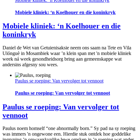
Mobiele kliniek: ‘n Koelhouer en die koninkryk
Mobiele kliniek: ‘n Koelhouer en die koninkryk
Mobiele kliniek: ‘n Koelhouer en die
koninkryk
Daniel de Wet van Getuienisaksie neem ons saam na Tete en Vila
Ulónguè in Mosambiek waar ’n klein span met 'n mobiele kliniek
week ná week gesondheidsorg bring aan gemeenskappe wat
andersins afgesny sou wees.
Paulus se roeping: Van vervolger tot vennoot
Paulus se roeping: Van vervolger tot vennoot
Paulus se roeping: Van vervolger tot
vennoot
Paulus noem homself “one abnormally born.” Sy pad na sy roeping
was immers 'n ongewone een. Hierdie stuk ontdek hoe goddelike
ingryping ’n onwaarskynlike lewe omskep in ’n roeping wat ander