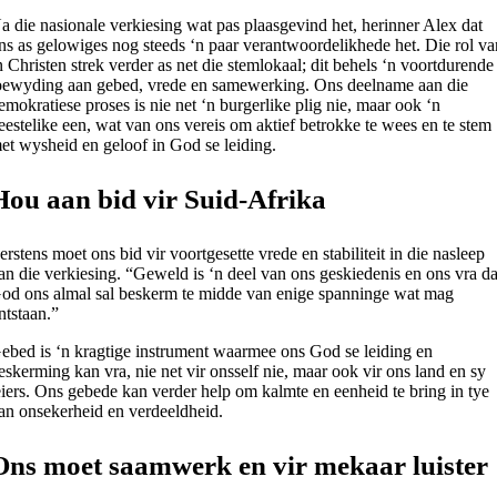
a die nasionale verkiesing wat pas plaasgevind het, herinner Alex dat
ns as gelowiges nog steeds ‘n paar verantwoordelikhede het. Die rol va
n Christen strek verder as net die stemlokaal; dit behels ‘n voortdurende
oewyding aan gebed, vrede en samewerking. Ons deelname aan die
emokratiese proses is nie net ‘n burgerlike plig nie, maar ook ‘n
eestelike een, wat van ons vereis om aktief betrokke te wees en te stem
et wysheid en geloof in God se leiding.
Hou aan bid vir Suid-Afrika
erstens moet ons bid vir voortgesette vrede en stabiliteit in die nasleep
an die verkiesing. “Geweld is ‘n deel van ons geskiedenis en ons vra da
od ons almal sal beskerm te midde van enige spanninge wat mag
ntstaan.”
ebed is ‘n kragtige instrument waarmee ons God se leiding en
eskerming kan vra, nie net vir onsself nie, maar ook vir ons land en sy
eiers. Ons gebede kan verder help om kalmte en eenheid te bring in tye
an onsekerheid en verdeeldheid.
Ons moet saamwerk en vir mekaar luister