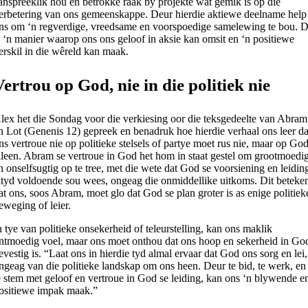
anspreeklik hou en betrokke raak by projekte wat gemik is op die
erbetering van ons gemeenskappe. Deur hierdie aktiewe deelname help
ns om ‘n regverdige, vreedsame en voorspoedige samelewing te bou. D
s ‘n manier waarop ons ons geloof in aksie kan omsit en ‘n positiewe
erskil in die wêreld kan maak.
Vertrou op God, nie in die politiek nie
lex het die Sondag voor die verkiesing oor die teksgedeelte van Abram
n Lot (Genenis 12) gepreek en benadruk hoe hierdie verhaal ons leer da
ns vertroue nie op politieke stelsels of partye moet rus nie, maar op Go
lleen. Abram se vertroue in God het hom in staat gestel om grootmoedi
n onselfsugtig op te tree, met die wete dat God se voorsiening en leidin
ltyd voldoende sou wees, ongeag die onmiddellike uitkoms. Dit beteke
at ons, soos Abram, moet glo dat God se plan groter is as enige politiek
eweging of leier.
n tye van politieke onsekerheid of teleurstelling, kan ons maklik
ntmoedig voel, maar ons moet onthou dat ons hoop en sekerheid in Go
evestig is. “Laat ons in hierdie tyd almal ervaar dat God ons sorg en lei,
ngeag van die politieke landskap om ons heen. Deur te bid, te werk, en
e stem met geloof en vertroue in God se leiding, kan ons ‘n blywende e
ositiewe impak maak.”