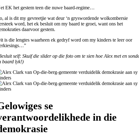
et EK het gestem teen die nuwe baard-regime…
o, al is dit my gevreetjie wat deur ‘n gryswordende wolkombersie
ersteek word, het ek besluit om my baard te groei, want ons het
emokraties daarvoor gestem.
it is die lengtes waarheen ek gedryf word om my kinders te leer oor
erkiesings…”
Besluit self: Skuif die slider op die foto om te sien hoe Alex met en sond
n baard lyk!)
Gelowiges se
verantwoordelikhede in die
demokrasie