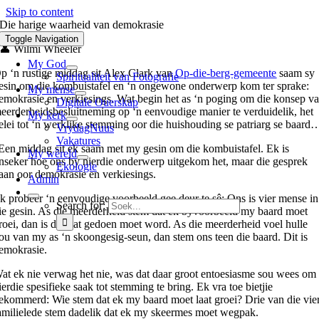
Skip to content
Die harige waarheid van demokrasie
Toggle Navigation
👤 Wilmi Wheeler
My God
p ‘n rustige middag sit Alex Clark van
Op-die-berg-gemeente
saam sy
Spiritualiteit van Fotografie
esin om die kombuistafel en ‘n ongewone onderwerp kom ter sprake:
My mense
emokrasie en verkiesings. Wat begin het as ‘n poging om die konsep v
Digitale Ouerskap
eerderheidsbesluitneming op ‘n eenvoudige manier te verduidelik, het
My kerk
elei tot ‘n werklike stemming oor die huishouding se patriarg se baard
VrydagNuus
Vakatures
Een middag sit ek saam met my gesin om die kombuistafel. Ek is
My wêreld
nseker hoe ons by hierdie onderwerp uitgekom het, maar die gesprek
Ekologie
aan oor demokrasie en verkiesings.
Admin
k probeer ‘n eenvoudige voorbeeld gee deur te sê: Ons is vier mense in
Search for:
ie gesin. As die meerderheid stem dat ek byvoorbeeld my baard moet
roei, dan is dit wat gedoen moet word. As die meerderheid voel hulle
ou van my as ‘n skoongesig-seun, dan stem ons teen die baard. Dit is
emokrasie.
at ek nie verwag het nie, was dat daar groot entoesiasme sou wees om
ierdie spesifieke saak tot stemming te bring. Ek vra toe bietjie
ekommerd: Wie stem dat ek my baard moet laat groei? Drie van die vie
amilielede stem dadelik dat ek my skeermes moet wegpak.