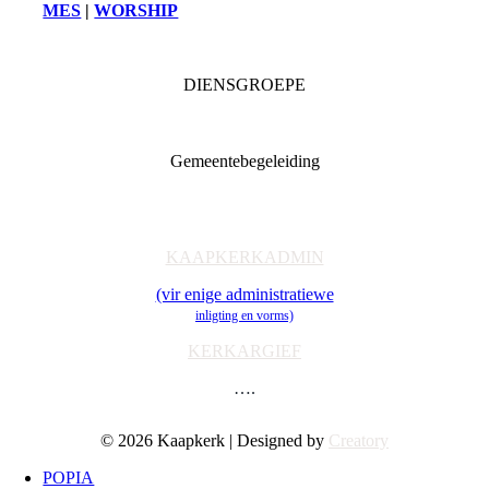
MES
|
WORSHIP
DIENSGROEPE
Diaconia
Familie & Jeug
Gemeentebegeleiding
Getuienisaksie
Ondersteuning
Toerusting & Navorsing
KAAPKERKADMIN
(vir enige administratiewe
inligting en vorms)
KERKARGIEF
….
© 2026 Kaapkerk | Designed by
Creatory
POPIA