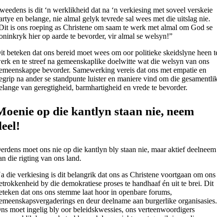
weedens is dit ‘n werklikheid dat na ‘n verkiesing met soveel verskeie
artye en belange, nie almal gelyk tevrede sal wees met die uitslag nie.
Dit is ons roeping as Christene om saam te werk met almal om God se
oninkryk hier op aarde te bevorder, vir almal se welsyn!”
it beteken dat ons bereid moet wees om oor politieke skeidslyne heen t
erk en te streef na gemeenskaplike doelwitte wat die welsyn van ons
emeenskappe bevorder. Samewerking vereis dat ons met empatie en
egrip na ander se standpunte luister en maniere vind om die gesamentli
elange van geregtigheid, barmhartigheid en vrede te bevorder.
Moenie op die kantlyn staan nie, neem
deel!
erdens moet ons nie op die kantlyn bly staan nie, maar aktief deelneem
an die rigting van ons land.
a die verkiesing is dit belangrik dat ons as Christene voortgaan om ons
etrokkenheid by die demokratiese proses te handhaaf én uit te brei. Dit
eteken dat ons ons stemme laat hoor in openbare forums,
emeenskapsvergaderings en deur deelname aan burgerlike organisasies
ns moet ingelig bly oor beleidskwessies, ons verteenwoordigers