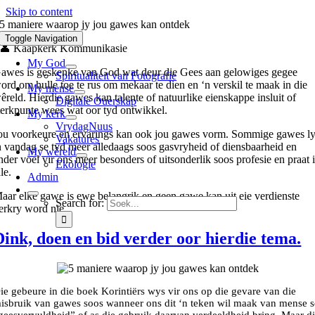
Skip to content
5 maniere waarop jy jou gawes kan ontdek
Toggle Navigation
👤 Kaapkerk Kommunikasie
My God
awes is geskenke van God wat deur die Gees aan gelowiges gegee
Spiritualiteit van Fotografie
ord om hulle toe te rus om mekaar te dien en ‘n verskil te maak in die
My mense
êreld. Hierdie gawes kan talente of natuurlike eienskappe insluit of
Digitale Ouerskap
terkpunte wees wat oor tyd ontwikkel.
My kerk
VrydagNuus
ou voorkeure en ervarings kan ook jou gawes vorm. Sommige gawes l
Vakatures
n vandag se tyd meer alledaags soos gasvryheid of diensbaarheid en
My wêreld
nder voel vir ons meer besonders of uitsonderlik soos profesie en praat 
Ekologie
ale.
Admin
aar elke gawe is ewe belangrik en geen gawe kan uit eie verdienste
Search for:
erkry word nie.
Dink, doen en bid verder oor hierdie tema.
ie gebeure in die boek Korintiërs wys vir ons op die gevare van die
isbruik van gawes soos wanneer ons dit ‘n teken wil maak van mense s
geesvervuldheid” of as die gebruik daarvan verdeeldheid bring. Maar d