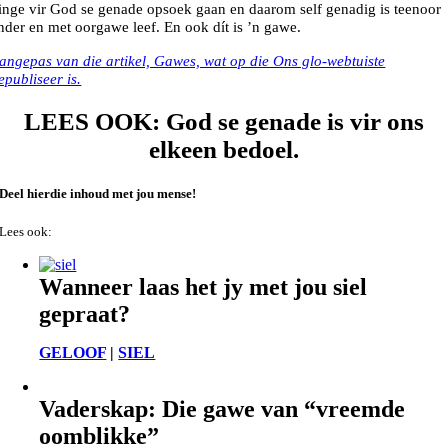
inge vir God se genade opsoek gaan en daarom self genadig is teenoor
nder en met oorgawe leef. En ook dít is ’n gawe.
angepas van die artikel, Gawes, wat op die Ons glo-webtuiste
epubliseer is.
LEES OOK: God se genade is vir ons
elkeen bedoel.
Deel hierdie inhoud met jou mense!
Lees ook:
Wanneer laas het jy met jou siel
gepraat?
GELOOF
|
SIEL
Vaderskap: Die gawe van “vreemde
oomblikke”