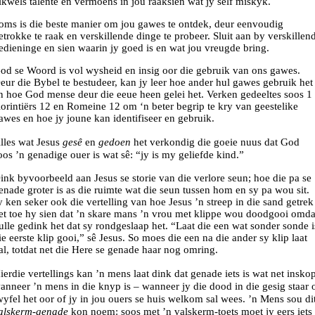
ikwels talente en vermoëns in jou raaksien wat jy self miskyk.
oms is die beste manier om jou gawes te ontdek, deur eenvoudig
etrokke te raak en verskillende dinge te probeer. Sluit aan by verskillen
edieninge en sien waarin jy goed is en wat jou vreugde bring.
od se Woord is vol wysheid en insig oor die gebruik van ons gawes.
eur die Bybel te bestudeer, kan jy leer hoe ander hul gawes gebruik het
n hoe God mense deur die eeue heen gelei het. Verken gedeeltes soos 1
orintiërs 12 en Romeine 12 om ‘n beter begrip te kry van geestelike
awes en hoe jy joune kan identifiseer en gebruik.
lles wat Jesus
gesê
en
gedoen
het verkondig die goeie nuus dat God
oos ’n genadige ouer is wat sê: “jy is my geliefde kind.”
ink byvoorbeeld aan Jesus se storie van die verlore seun; hoe die pa se
enade groter is as die ruimte wat die seun tussen hom en sy pa wou sit.
y ken seker ook die vertelling van hoe Jesus ’n streep in die sand getrek
et toe hy sien dat ’n skare mans ’n vrou met klippe wou doodgooi omda
ulle gedink het dat sy rondgeslaap het. “Laat die een wat sonder sonde i
ie eerste klip gooi,” sê Jesus. So moes die een na die ander sy klip laat
al, totdat net die Here se genade haar nog omring.
ierdie vertellings kan ’n mens laat dink dat genade iets is wat net insko
anneer ’n mens in die knyp is – wanneer jy die dood in die gesig staar 
wyfel het oor of jy in jou ouers se huis welkom sal wees. ’n Mens sou di
alskerm-genade
kon noem: soos met ’n valskerm-toets moet jy eers iets