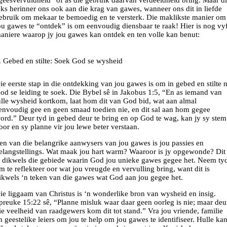
eks herinner ons ook aan die krag van gawes, wanneer ons dit in liefde
ebruik om mekaar te bemoedig en te versterk. Die maklikste manier om
ou gawes te “ontdek” is om eenvoudig diensbaar te raak! Hier is nog vy
aniere waarop jy jou gawes kan ontdek en ten volle kan benut:
. Gebed en stilte: Soek God se wysheid
ie eerste stap in die ontdekking van jou gawes is om in gebed en stilte 
od se leiding te soek. Die Bybel sê in Jakobus 1:5, “En as iemand van
ulle wysheid kortkom, laat hom dit van God bid, wat aan almal
envoudig gee en geen smaad toedien nie, en dit sal aan hom gegee
ord.” Deur tyd in gebed deur te bring en op God te wag, kan jy sy stem
oor en sy planne vir jou lewe beter verstaan.
en van die belangrike aanwysers van jou gawes is jou passies en
elangstellings. Wat maak jou hart warm? Waaroor is jy opgewonde? Dit
s dikwels die gebiede waarin God jou unieke gawes gegee het. Neem ty
m te reflekteer oor wat jou vreugde en vervulling bring, want dit is
ikwels ‘n teken van die gawes wat God aan jou gegee het.
ie liggaam van Christus is ‘n wonderlike bron van wysheid en insig.
preuke 15:22 sê, “Planne misluk waar daar geen oorleg is nie; maar deu
ie veelheid van raadgewers kom dit tot stand.” Vra jou vriende, familie
n geestelike leiers om jou te help om jou gawes te identifiseer. Hulle ka