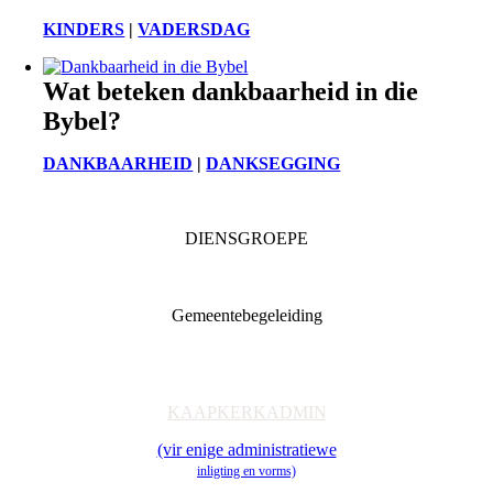
KINDERS
|
VADERSDAG
Wat beteken dankbaarheid in die
Bybel?
DANKBAARHEID
|
DANKSEGGING
DIENSGROEPE
Diaconia
Familie & Jeug
Gemeentebegeleiding
Getuienisaksie
Ondersteuning
Toerusting & Navorsing
KAAPKERKADMIN
(vir enige administratiewe
inligting en vorms)