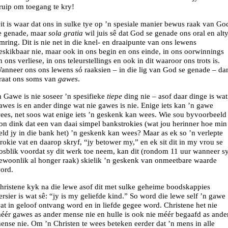
ruip om toegang te kry!
it is waar dat ons in sulke tye op ’n spesiale manier bewus raak van Go
e genade, maar
sola gratia
wil juis sê dat God se genade ons oral en alt
mring. Dit is nie net in die knel- en draaipunte van ons lewens
eskikbaar nie, maar ook in ons begin en ons einde, in ons oorwinnings
n ons verliese, in ons teleurstellings en ook in dit waaroor ons trots is.
anneer ons ons lewens só raaksien – in die lig van God se genade – da
raat ons soms van
gawes
.
n Gawe is nie soseer ’n spesifieke
tiepe
ding nie – asof daar dinge is wat
awes is en ander dinge wat nie gawes is nie. Enige iets kan ’n gawe
ees, net soos wat enige iets ’n geskenk kan wees. Wie sou byvoorbeeld
on dink dat een van daai simpel bankstrokies (wat jou herinner hoe min
eld jy in die bank het) ’n geskenk kan wees? Maar as ek so ’n verlepte
trokie vat en daarop skryf, “jy betower my,” en ek sit dit in my vrou se
osblik voordat sy dit werk toe neem, kan dit (rondom 11 uur wanneer s
ewoonlik al honger raak) skielik ’n geskenk van onmeetbare waarde
ord.
hristene kyk na die lewe asof dit met sulke geheime boodskappies
ersier is wat sê: “jy is my geliefde kind.” So word die lewe self ’n gawe
at in geloof ontvang word en in liefde gegee word. Christene het nie
éér gawes as ander mense nie en hulle is ook nie méér begaafd as ande
ense nie. Om ’n Christen te wees beteken eerder dat ’n mens in alle