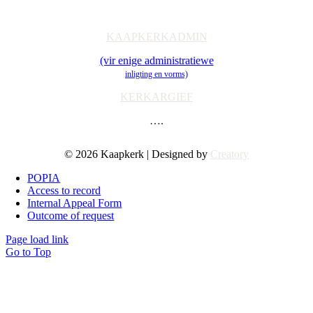
Ondersteuning
Toerusting & Navorsing
KAAPKERKADMIN
(vir enige administratiewe
inligting en vorms)
KERKARGIEF
….
© 2026 Kaapkerk | Designed by
Creatory
POPIA
Access to record
Internal Appeal Form
Outcome of request
Page load link
Go to Top