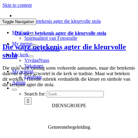
Skip to content
Die ware betekenis agter die kleurvolle stola
Toggle Navigation
My God
Die ware betekenis agter die kleurvolle stola
Spiritualiteit van Fotografie
My mense
Die ware betekenis agter die kleurvolle
Digitale Ouerskap
stola
My kerk
VrydagNuus
Vakatures
Die stola wek vandag soms verkeerde aannames, maar die betekenis
My wêreld
daarvan lê diep gewortel in die kerk se tradisie. Maar wat beteken
Ekologie
dit werklik? Hierdie rubriek verduidelik die kleure en simbole van
Admin
die kerkjaar agter die stola.
Search for:
DIENSGROEPE
Diaconia
Familie & Jeug
Gemeentebegeleiding
Getuienisaksie