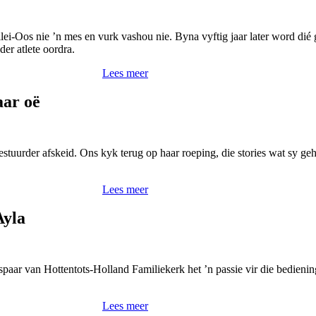
-Oos nie ’n mes en vurk vashou nie. Byna vyftig jaar later word dié 
er atlete oordra.
Lees meer
aar oë
uurder afskeid. Ons kyk terug op haar roeping, die stories wat sy geh
Lees meer
Ayla
r van Hottentots-Holland Familiekerk het ’n passie vir die bediening
Lees meer