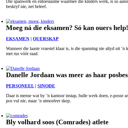
Die spanwerk en entoesiasme waarmee die kinders werk, is so aansteek
beskryf nie, net beleef.
Moeg ná die eksamen? Só kan ouers help
EKSAMEN
|
OUERSKAP
Wanneer die laaste vraestel klaar is, is die spanning nie altyd uit ’n
met rus vóór raad.
Danelle Jordaan was meer as haar posbe
PERSONEEL
|
SINODE
Daar is mense wat by ’n kantoor instap, hulle werk doen, e-posse a
pos vul nie, maar ’n atmosfeer skep.
Bly volhard soos (Comrades) atlete