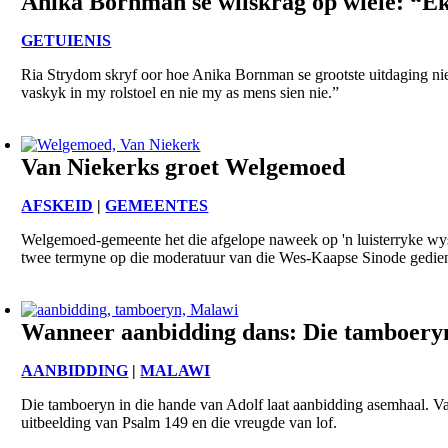
Anika Bornman se wilskrag op wiele: “Ek 
GETUIENIS
Ria Strydom skryf oor hoe Anika Bornman se grootste uitdaging nie
vaskyk in my rolstoel en nie my as mens sien nie.”
Van Niekerks groet Welgemoed
AFSKEID
|
GEMEENTES
Welgemoed-gemeente het die afgelope naweek op 'n luisterryke wy
twee termyne op die moderatuur van die Wes-Kaapse Sinode gedie
Wanneer aanbidding dans: Die tamboery
AANBIDDING
|
MALAWI
Die tamboeryn in die hande van Adolf laat aanbidding asemhaal. V
uitbeelding van Psalm 149 en die vreugde van lof.