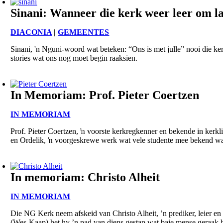
Sinani: Wanneer die kerk weer leer om la
DIACONIA
|
GEMEENTES
Sinani, 'n Nguni-woord wat beteken: “Ons is met julle” nooi die ker
stories wat ons nog moet begin raaksien.
In Memoriam: Prof. Pieter Coertzen
IN MEMORIAM
Prof. Pieter Coertzen, ŉ voorste kerkregkenner en bekende in kerk
en Ordelik, ŉ voorgeskrewe werk wat vele studente mee bekend wa
In memoriam: Christo Alheit
IN MEMORIAM
Die NG Kerk neem afskeid van Christo Alheit, ’n prediker, leier en 
(Wes-Kaap) het hy ’n pad van diens gestap wat baie mense geraak h