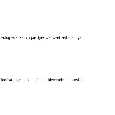
teologies anker vir paartjies wat weet verhoudings
geloof saamgeklank het, het ’n blywende nalatenskap