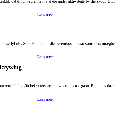
lik dat dit uitgebrei het na al die ander aktiwiteite by die skool. Dit i
Lees meer
!
 kind se lyf nie. Soos Elia onder die besembos, is daar soms eers moeghei
Lees meer
skrywing
ntwoord, hul koffiebeker uitspoel en weer huis toe gaan. En dan is daa
Lees meer