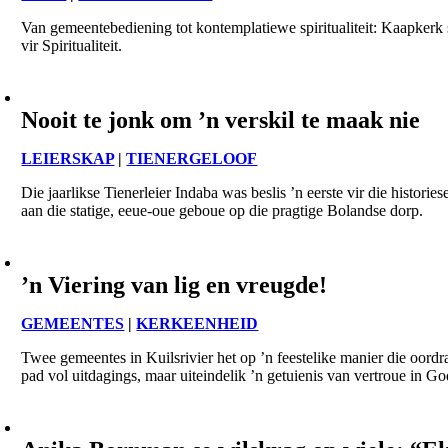
Van gemeentebediening tot kontemplatiewe spiritualiteit: Kaapkerk
vir Spiritualiteit.
Nooit te jonk om ’n verskil te maak nie
LEIERSKAP
|
TIENERGELOOF
Die jaarlikse Tienerleier Indaba was beslis ’n eerste vir die historie
aan die statige, eeue-oue geboue op die pragtige Bolandse dorp.
’n Viering van lig en vreugde!
GEMEENTES
|
KERKEENHEID
Twee gemeentes in Kuilsrivier het op ’n feestelike manier die oor
pad vol uitdagings, maar uiteindelik ’n getuienis van vertroue in Go