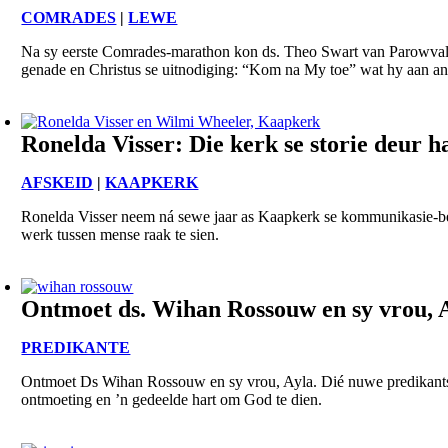
COMRADES
|
LEWE
Na sy eerste Comrades-marathon kon ds. Theo Swart van Parowvallei
genade en Christus se uitnodiging: “Kom na My toe” wat hy aan and
Ronelda Visser: Die kerk se storie deur h
AFSKEID
|
KAAPKERK
Ronelda Visser neem ná sewe jaar as Kaapkerk se kommunikasie-best
werk tussen mense raak te sien.
Ontmoet ds. Wihan Rossouw en sy vrou, 
PREDIKANTE
Ontmoet Ds Wihan Rossouw en sy vrou, Ayla. Dié nuwe predikantspaa
ontmoeting en ’n gedeelde hart om God te dien.