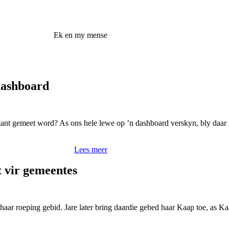
Ek en my mense
dashboard
nstant gemeet word? As ons hele lewe op ’n dashboard verskyn, bly daar
Lees meer
 vir gemeentes
r haar roeping gebid. Jare later bring daardie gebed haar Kaap toe, a