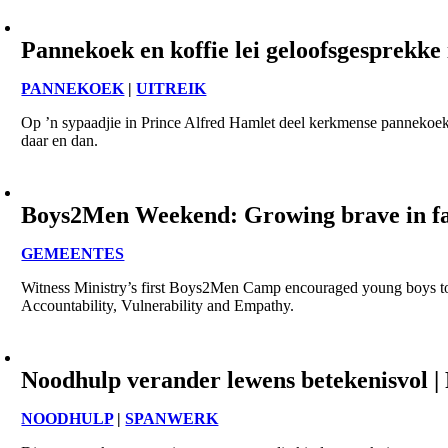
Pannekoek en koffie lei geloofsgesprekke 
PANNEKOEK
|
UITREIK
Op ’n sypaadjie in Prince Alfred Hamlet deel kerkmense pannekoek e
daar en dan.
Boys2Men Weekend: Growing brave in fa
GEMEENTES
Witness Ministry’s first Boys2Men Camp encouraged young boys to
Accountability, Vulnerability and Empathy.
Noodhulp verander lewens betekenisvol |
NOODHULP
|
SPANWERK