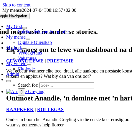
Skip to content
My mense
2024-07-04T08:16:57+02:00
oggle Navigation
My God
ind inspirasie in ander se stories.
Spiritualiteit van Fotografie
My mense
Digitale Ouerskap
My kerk
Ek’s moeg om te lewe van dashboard na 
VrydagNuus
Vakatures
GEWONE LEWE
|
PRESTASIE
My wêreld
Ekologie
Wat gebeur wanneer elke tree, draai, alle aankope en prestasie ko
Admin
teikens en applous? Wat bly dan van ons oor?
Search for:
Ontmoet Anandie, ’n dominee met ’n hart
KAAPKERK
|
KOLLEGAS
Onder ’n boom het Anandie Greyling vir die eerste keer ernstig oo
waar sy gemeentes help floreer.