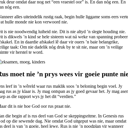
ruk deur omdat daar nog net “een vraestel oor” is. En dan nóg een. En
an nóg een.
anneer alles uiteindelik rustig raak, begin hulle liggame soms eers vert
at hulle monde nie kon verwoord nie.
it is nie noodwendig luiheid nie. Dit is nie altyd ’n slegte houding nie.
it is dikwels ’n kind se hele sisteem wat ná weke van spanning probeer
fskakel. En in daardie afskakel lê daar vir ouers ’n baie belangrike,
eilige taak: Om nie dadelik nóg druk by te sit nie, maar om ’n veilige
uimte vir herstel te word.
Rus moet nie ’n prys wees vir goeie punte ni
ns leef in ’n wêreld waar rus maklik soos ’n beloning begin voel. Jy
ag rus as jy klaar is. Jy mag ontspan as jy goed gevaar het. Jy mag as
kep as die rapport wys jy het dit “verdien.”
aar dit is nie hoe God oor rus praat nie.
an die begin af is rus deel van God se skeppingsritme. In Genesis rus
od op die sewende dag. Nie omdat God uitgeput was nie, maar omdat
us deel is van ’n goeie, heel lewe. Rus is nie ’n noodplan vir wanneer