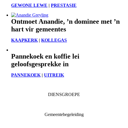
GEWONE LEWE
|
PRESTASIE
Ontmoet Anandie, ’n dominee met ’n
hart vir gemeentes
KAAPKERK
|
KOLLEGAS
Pannekoek en koffie lei
geloofsgesprekke in
PANNEKOEK
|
UITREIK
DIENSGROEPE
Diaconia
Familie & Jeug
Gemeentebegeleiding
Getuienisaksie
Ondersteuning