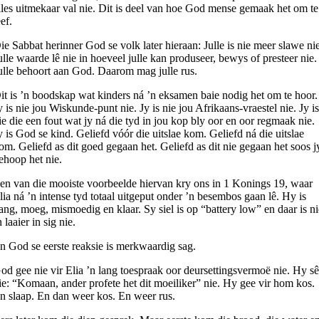
lles uitmekaar val nie. Dit is deel van hoe God mense gemaak het om te
eef.
ie Sabbat herinner God se volk later hieraan: Julle is nie meer slawe ni
ulle waarde lê nie in hoeveel julle kan produseer, bewys of presteer nie.
ulle behoort aan God. Daarom mag julle rus.
it is ’n boodskap wat kinders ná ’n eksamen baie nodig het om te hoor.
y is nie jou Wiskunde-punt nie. Jy is nie jou Afrikaans-vraestel nie. Jy i
ie die een fout wat jy ná die tyd in jou kop bly oor en oor regmaak nie.
y is God se kind. Geliefd vóór die uitslae kom. Geliefd ná die uitslae
om. Geliefd as dit goed gegaan het. Geliefd as dit nie gegaan het soos j
ehoop het nie.
en van die mooiste voorbeelde hiervan kry ons in 1 Konings 19, waar
lia ná ’n intense tyd totaal uitgeput onder ’n besembos gaan lê. Hy is
ang, moeg, mismoedig en klaar. Sy siel is op “battery low” en daar is n
n laaier in sig nie.
n God se eerste reaksie is merkwaardig sag.
od gee nie vir Elia ’n lang toespraak oor deursettingsvermoë nie. Hy s
ie: “Komaan, ander profete het dit moeiliker” nie. Hy gee vir hom kos.
n slaap. En dan weer kos. En weer rus.