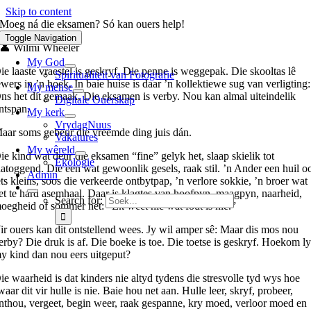
Skip to content
Moeg ná die eksamen? Só kan ouers help!
Toggle Navigation
👤 Wilmi Wheeler
My God
ie laaste vraestel is geskryf. Die penne is weggepak. Die skooltas lê
Spiritualiteit van Fotografie
ewers in ’n hoek. In baie huise is daar ’n kollektiewe sug van verligting:
My mense
ns het dit gemaak. Die eksamen is verby. Nou kan almal uiteindelik
Digitale Ouerskap
ntspan.
My kerk
VrydagNuus
aar soms gebeur die vreemde ding juis dán.
Vakatures
My wêreld
ie kind wat deur die eksamen “fine” gelyk het, slaap skielik tot
Ekologie
aatoggend. Die een wat gewoonlik gesels, raak stil. ’n Ander een huil o
Admin
ets kleins, soos die verkeerde ontbytpap, ’n verlore sokkie, ’n broer wat
et te hard asemhaal. Daar is klagtes van hoofpyn, maagpyn, naarheid,
Search for:
oegheid of sommer net: “Ek weet nie wat fout is nie.”
ir ouers kan dit ontstellend wees. Jy wil amper sê: Maar dis mos nou
erby? Die druk is af. Die boeke is toe. Die toetse is geskryf. Hoekom l
y kind dan nou eers uitgeput?
ie waarheid is dat kinders nie altyd tydens die stresvolle tyd wys hoe
waar dit vir hulle is nie. Baie hou net aan. Hulle leer, skryf, probeer,
nthou, vergeet, begin weer, raak gespanne, kry moed, verloor moed en