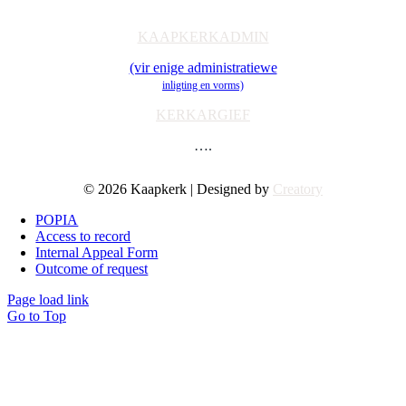
Toerusting & Navorsing
KAAPKERKADMIN
(vir enige administratiewe
inligting en vorms)
KERKARGIEF
….
© 2026 Kaapkerk | Designed by
Creatory
POPIA
Access to record
Internal Appeal Form
Outcome of request
Page load link
Go to Top