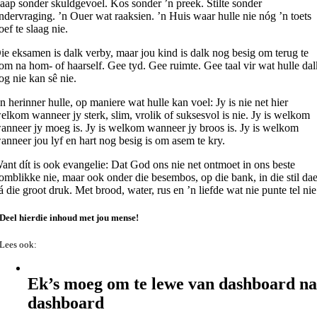
laap sonder skuldgevoel. Kos sonder ’n preek. Stilte sonder
ndervraging. ’n Ouer wat raaksien. ’n Huis waar hulle nie nóg ’n toets
oef te slaag nie.
ie eksamen is dalk verby, maar jou kind is dalk nog besig om terug te
om na hom- of haarself. Gee tyd. Gee ruimte. Gee taal vir wat hulle da
og nie kan sê nie.
n herinner hulle, op maniere wat hulle kan voel: Jy is nie net hier
elkom wanneer jy sterk, slim, vrolik of suksesvol is nie. Jy is welkom
anneer jy moeg is. Jy is welkom wanneer jy broos is. Jy is welkom
anneer jou lyf en hart nog besig is om asem te kry.
ant dít is ook evangelie: Dat God ons nie net ontmoet in ons beste
omblikke nie, maar ook onder die besembos, op die bank, in die stil da
á die groot druk. Met brood, water, rus en ’n liefde wat nie punte tel nie
Deel hierdie inhoud met jou mense!
Lees ook:
Ek’s moeg om te lewe van dashboard n
dashboard