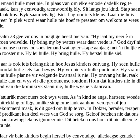
iemand hulle meet nie.
In plaas van om elke emosie dadelik reg te
aak, kan jy eenvoudig teenwoordig bly. Sit langs jou kind. Stap saa
aak kos. Kyk saam iets lig. Bid. Lag oor iets kleins. Laat die huis
eer ’n plek word waar hulle nie hoef te presteer om welkom te wees
ie.
salm 23 gee vir ons ’n pragtige beeld hiervan: “Hy laat my neerlê in
roen weivelde. Hy bring my by waters waar daar vrede is.” God dryf n
y mense na rus toe soos iemand wat agter skape aanjaag met ’n fluitjie 
n rooster nie. Hy lei hulle. Hy bring hulle. Hy herstel hulle siel.
aar is ook iets belangrik in hoe Jesus kinders ontvang. Hy seën hulle
oordat hulle iets kan bewys. Hy vra nie vir hulle punte nie. Hy vra n
at hulle planne vir volgende kwartaal is nie. Hy ontvang hulle, raak
ulle aan en wys vir die grootmense rondom Hom dat kinders nie in d
ad van die koninkryk staan nie, hulle wys iets daarvan.
atuurlik moet ouers ook wys wees. As ’n kind se angs, hartseer, woede
nttrekking of liggaamlike simptome lank aanhou, vererger of jou
ekommerd maak, is dit goed om hulp te vra. ’n Dokter, berader, terapeu
f predikant kan deel wees van God se sorg. Geloof beteken nie dat ons
aarskuwingstekens ignoreer nie. Dit beteken ons hoef dit nie alleen te
ra nie.
aar vir baie kinders begin herstel by eenvoudige, alledaagse genade: