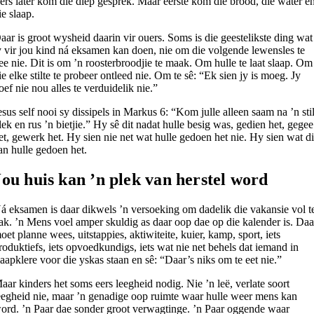
ers later kom die diep gesprek. Maar eerste kom die brood, die water e
ie slaap.
aar is groot wysheid daarin vir ouers. Soms is die geestelikste ding wat
y vir jou kind ná eksamen kan doen, nie om die volgende lewensles te
ee nie. Dit is om ’n roosterbroodjie te maak. Om hulle te laat slaap. Om
ie elke stilte te probeer ontleed nie. Om te sê: “Ek sien jy is moeg. Jy
oef nie nou alles te verduidelik nie.”
esus self nooi sy dissipels in Markus 6: “Kom julle alleen saam na ’n sti
lek en rus ’n bietjie.” Hy sê dit nadat hulle besig was, gedien het, gegee
et, gewerk het. Hy sien nie net wat hulle gedoen het nie. Hy sien wat di
an hulle gedoen het.
Jou huis kan ’n plek van herstel word
á eksamen is daar dikwels ’n versoeking om dadelik die vakansie vol t
ak. ’n Mens voel amper skuldig as daar oop dae op die kalender is. Daa
oet planne wees, uitstappies, aktiwiteite, kuier, kamp, sport, iets
roduktiefs, iets opvoedkundigs, iets wat nie net behels dat iemand in
laapklere voor die yskas staan en sê: “Daar’s niks om te eet nie.”
aar kinders het soms eers leegheid nodig. Nie ’n leë, verlate soort
eegheid nie, maar ’n genadige oop ruimte waar hulle weer mens kan
ord. ’n Paar dae sonder groot verwagtinge. ’n Paar oggende waar