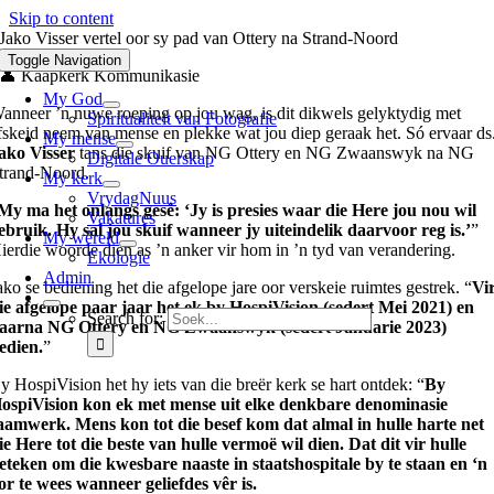
Skip to content
Jako Visser vertel oor sy pad van Ottery na Strand-Noord
Toggle Navigation
👤 Kaapkerk Kommunikasie
My God
anneer ’n nuwe roeping op jou wag, is dit dikwels gelyktydig met
Spiritualiteit van Fotografie
fskeid neem van mense en plekke wat jou diep geraak het. Só ervaar ds
My mense
ako Visser
tans die skuif van NG Ottery en NG Zwaanswyk na NG
Digitale Ouerskap
trand-Noord.
My kerk
VrydagNuus
My ma het onlangs gesê: ‘Jy is presies waar die Here jou nou wil
Vakatures
ebruik. Hy sal jou skuif wanneer jy uiteindelik daarvoor reg is.’
”
My wêreld
ierdie woorde dien as ’n anker vir hom in ’n tyd van verandering.
Ekologie
Admin
ako se bediening het die afgelope jare oor verskeie ruimtes gestrek. “
Vi
ie afgelope paar jaar het ek by HospiVision (sedert Mei 2021) en
Search for:
aarna NG Ottery en NG Zwaanswyk (sedert Januarie 2023)
edien.
”
y HospiVision het hy iets van die breër kerk se hart ontdek: “
By
ospiVision kon ek met mense uit elke denkbare denominasie
aamwerk. Mens kon tot die besef kom dat almal in hulle harte net
ie Here tot die beste van hulle vermoë wil dien. Dat dit vir hulle
eteken om die kwesbare naaste in staatshospitale by te staan en ‘n
or te wees wanneer geliefdes vêr is.