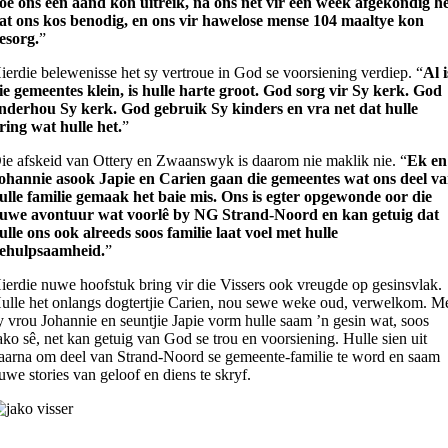
oe ons een aand kon uitreik, na ons net vir een week afgekondig h
at ons kos benodig, en ons vir hawelose mense 104 maaltye kon
esorg.
”
ierdie belewenisse het sy vertroue in God se voorsiening verdiep. “
Al i
ie gemeentes klein, is hulle harte groot. God sorg vir Sy kerk. God
nderhou Sy kerk. God gebruik Sy kinders en vra net dat hulle
ring wat hulle het.
”
ie afskeid van Ottery en Zwaanswyk is daarom nie maklik nie. “
Ek en
ohannie asook Japie en Carien gaan die gemeentes wat ons deel v
ulle familie gemaak het baie mis. Ons is egter opgewonde oor die
uwe avontuur wat voorlê by NG Strand-Noord en kan getuig dat
ulle ons ook alreeds soos familie laat voel met hulle
ehulpsaamheid.
”
ierdie nuwe hoofstuk bring vir die Vissers ook vreugde op gesinsvlak.
ulle het onlangs dogtertjie Carien, nou sewe weke oud, verwelkom. M
y vrou Johannie en seuntjie Japie vorm hulle saam ’n gesin wat, soos
ako sê, net kan getuig van God se trou en voorsiening. Hulle sien uit
aarna om deel van Strand-Noord se gemeente-familie te word en saam
uwe stories van geloof en diens te skryf.