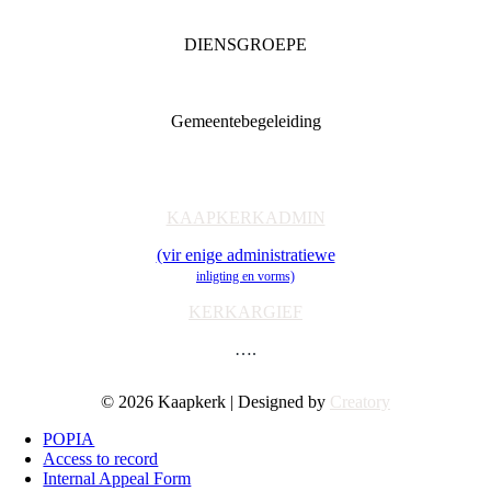
DIENSGROEPE
Diaconia
Familie & Jeug
Gemeentebegeleiding
Getuienisaksie
Ondersteuning
Toerusting & Navorsing
KAAPKERKADMIN
(vir enige administratiewe
inligting en vorms)
KERKARGIEF
….
© 2026 Kaapkerk | Designed by
Creatory
POPIA
Access to record
Internal Appeal Form