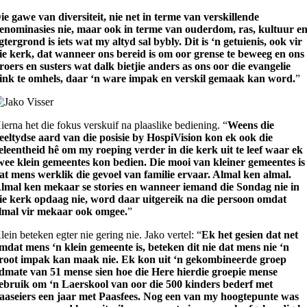
ie gawe van diversiteit, nie net in terme van verskillende
enominasies nie, maar ook in terme van ouderdom, ras, kultuur e
gtergrond is iets wat my altyd sal bybly. Dit is ‘n getuienis, ook vir
ie kerk, dat wanneer ons bereid is om oor grense te beweeg en ons
roers en susters wat dalk bietjie anders as ons oor die evangelie
ink te omhels, daar ‘n ware impak en verskil gemaak kan word.
”
ierna het die fokus verskuif na plaaslike bediening. “
Weens die
eeltydse aard van die posisie by HospiVision kon ek ook die
eleentheid hê om my roeping verder in die kerk uit te leef waar ek
wee klein gemeentes kon bedien. Die mooi van kleiner gemeentes is
at mens werklik die gevoel van familie ervaar. Almal ken almal.
lmal ken mekaar se stories en wanneer iemand die Sondag nie in
ie kerk opdaag nie, word daar uitgereik na die persoon omdat
lmal vir mekaar ook omgee.
”
lein beteken egter nie gering nie. Jako vertel: “
Ek het gesien dat net
mdat mens ‘n klein gemeente is, beteken dit nie dat mens nie ‘n
root impak kan maak nie. Ek kon uit ‘n gekombineerde groep
idmate van 51 mense sien hoe die Here hierdie groepie mense
ebruik om ‘n Laerskool van oor die 500 kinders bederf met
aaseiers een jaar met Paasfees. Nog een van my hoogtepunte was