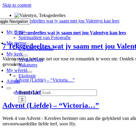
Skip to content
7 Teksgedeeltes wat jy saam met jou Valentyn kan lees
oggle Navigation
My God
7 Teksgedeeltes wat jy saam met jou Valentyn kan lees
Spiritualiteit van Fotografie
My mense
7 Teksgedeeltes wat jy saam met jou Valent
Digitale Ouerskap
My kerk
Valentynsdag hoef nie net oor rose en romantiek te wees nie. Ontdek s
VrydagNuus
gevoelens.
Vakatures
My wêreld
Ekologie
Advent (Liefde) – “Victoria…”
Admin
Advent (Liefde) – “Victoria…”
Search for:
Advent (Liefde) – “Victoria…”
Week 4 van Advent - Kersfees herinner ons aan die gelykheid van alle
onvoorwaardelike liefde leef, soos Hy.