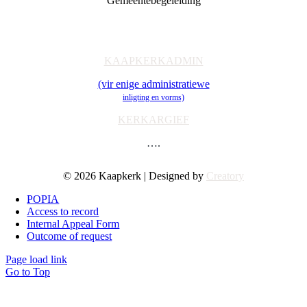
Gemeentebegeleiding
Getuienisaksie
Ondersteuning
Toerusting & Navorsing
KAAPKERKADMIN
(vir enige administratiewe
inligting en vorms)
KERKARGIEF
….
© 2026 Kaapkerk | Designed by
Creatory
POPIA
Access to record
Internal Appeal Form
Outcome of request
Page load link
Go to Top