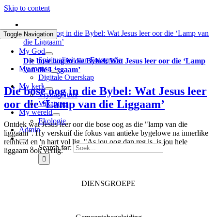
Skip to content
Die bose oog in die Bybel: Wat Jesus leer oor die ‘Lamp van
Toggle Navigation
die Liggaam’
My God
Spiritualiteit van Fotografie
Die bose oog in die Bybel: Wat Jesus leer oor die ‘Lamp
My mense
van die Liggaam’
Digitale Ouerskap
My kerk
Die bose oog in die Bybel: Wat Jesus leer
VrydagNuus
oor die ‘Lamp van die Liggaam’
Vakatures
My wêreld
Ekologie
Ontdek wat Jesus leer oor die bose oog as die "lamp van die
Admin
liggaam". Hy verskuif die fokus van antieke bygelowe na innerlike
reinheid en 'n hart vol lig. "As jou oog dan reg is, is jou hele
Search for:
liggaam ook verlig."
DIENSGROEPE
Diaconia
Familie & Jeug