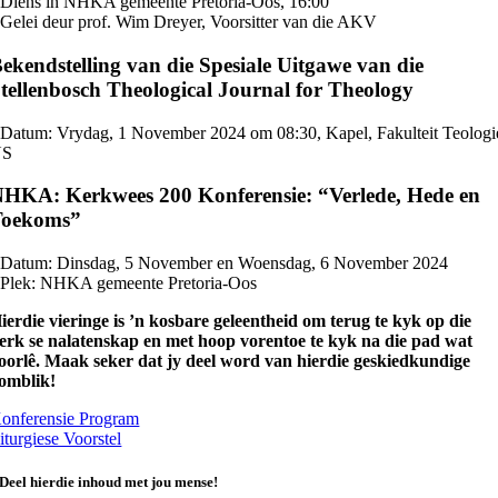
 Diens in NHKA gemeente Pretoria-Oos, 16:00
 Gelei deur prof. Wim Dreyer, Voorsitter van die AKV
ekendstelling van die Spesiale Uitgawe van die
tellenbosch Theological Journal for Theology
 Datum: Vrydag, 1 November 2024 om 08:30, Kapel, Fakulteit Teologi
US
HKA: Kerkwees 200 Konferensie: “Verlede, Hede en
Toekoms”
 Datum: Dinsdag, 5 November en Woensdag, 6 November 2024
 Plek: NHKA gemeente Pretoria-Oos
ierdie vieringe is ’n kosbare geleentheid om terug te kyk op die
erk se nalatenskap en met hoop vorentoe te kyk na die pad wat
oorlê. Maak seker dat jy deel word van hierdie geskiedkundige
omblik!
onferensie Program
iturgiese Voorstel
Deel hierdie inhoud met jou mense!