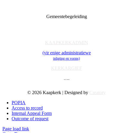
Diaconia
Familie & Jeug
Gemeentebegeleiding
Getuienisaksie
Ondersteuning
Toerusting & Navorsing
KAAPKERKADMIN
(vir enige administratiewe
inligting en vorms)
KERKARGIEF
….
© 2026 Kaapkerk | Designed by
Creatory
POPIA
Access to record
Internal Appeal Form
Outcome of request
Page load link