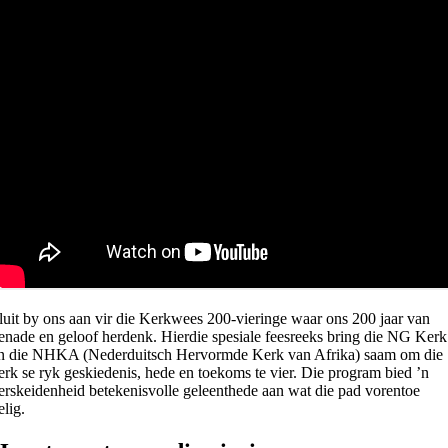
luit by ons aan vir die Kerkwees 200-vieringe waar ons 200 jaar van
enade en geloof herdenk. Hierdie spesiale feesreeks bring die NG Kerk
n die NHKA (Nederduitsch Hervormde Kerk van Afrika) saam om die
erk se ryk geskiedenis, hede en toekoms te vier. Die program bied ’n
erskeidenheid betekenisvolle geleenthede aan wat die pad vorentoe
elig.