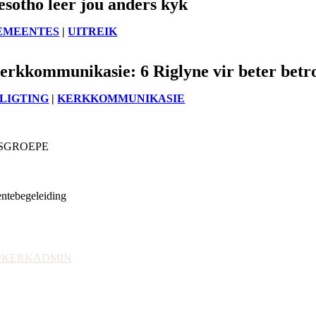
esotho leer jou anders kyk
EMEENTES
|
UITREIK
erkkommunikasie: 6 Riglyne vir beter betr
NLIGTING
|
KERKKOMMUNIKASIE
SGROEPE
ia
e & Jeug
tebegeleiding
nisaksie
teuning
ting & Navorsing
PKERKADMIN
nige administratiewe
 en vorms)