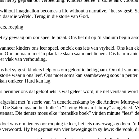
s het sy gepraat oor verbeelding. Kinders betree ’n storie lank voordat h
 without imagination becomes a life without a narrative,” het sy gesê. S
in daardie wêreld. Terug in die storie van God.
t sy gewaag om oor speel te praat. Ons het dit op ’n stadium begin as
anneer kinders ons leer speel, ontdek ons iets van vryheid. Ons kan eks
n: Om jou naam met ’n plank te slaan saam met tieners. Dis haar manier 
per vlak van verhouding.
ns het sy gesê kinders help ons om geloof te beliggaam. Om dit van ons k
 storie waarin ons leef. Ons moet soms kan saambeweeg soos ’n peuter 
 kan omkeer. Hard kan lag.
 herinner ons dat geloof iets is wat geleef word, nie net verstaan word 
 afgesluit met ’n storie van ’n tienerleierskamp by die Andrew Murray-s
g. Die Saterdagaand het hulle ’n “Living Human Library” aangebied. Vyft
stenaar. Die tieners moes elke “menslike boek” vir tien minute “lees” d
doel was om tieners oor roeping te leer, het iets onverwags gedoen. ’n 
e verwoord. Hy het gepraat van vier bewegings in sy lewe: die vonk, di