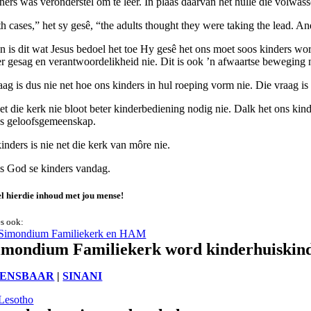
eners was veronderstel om te leer. In plaas daarvan het hulle die volwas
h cases,” het sy gesê, “the adults thought they were taking the lead. An
n is dit wat Jesus bedoel het toe Hy gesê het ons moet soos kinders wo
r gesag en verantwoordelikheid nie. Dit is ook ’n afwaartse beweging 
aag is dus nie net hoe ons kinders in hul roeping vorm nie. Die vraag is
t die kerk nie bloot beter kinderbediening nodig nie. Dalk het ons kinde
s geloofsgemeenskap.
inders is nie net die kerk van môre nie.
is God se kinders vandag.
l hierdie inhoud met jou mense!
s ook:
imondium Familiekerk word kinderhuiskinde
IENSBAAR
|
SINANI