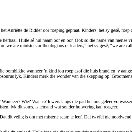
t Anriëtte de Ridder oor roeping gepraat. Kinders, het sy gesê, roep 
 herhaal. Hulle sê hul naam oor en oor. Ook so die name van mense vir 
re we are ministers or theologians or leaders,” het sy gesê, “we are c
die oomblikke wanneer ’n kind jou roep asof die huis brand en jy aang
dinosourus lyk. Kinders merk die wonder van die skepping op. Grootme
 Wanneer? Wie? Wat as? Iewers langs die pad het ons geleer volwassen
isten, lyk dit soms, is iemand wat sonder huiwering kan reageer.
at dit veilig is om met misterie saam te leef. Dat twyfel nie noodwendi