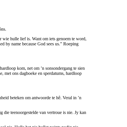
óns.
wie hulle lief is. Want om iets genoem te word,
alled by name because God sees us.” Roeping
ehardloop kom, net om ’n sonsondergang te sien
nse, met ons dagboeke en sperdatums, hardloop
heid beteken om antwoorde te hê. Veral in ’n
g die teenoorgestelde van vertroue is nie. Jy kan