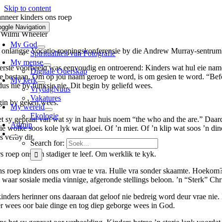
Skip to content
nneer kinders ons roep
oggle Navigation
 Wilmi Wheeler
My God
 onlangse Vocatio-roepingskonferensie by die Andrew Murray-sentrum he
Spiritualiteit van Fotografie
My mense
erste voorbeeld was eenvoudig en ontroerend: Kinders wat hul eie name
Digitale Ouerskap
te bestaan. Om op jou naam geroep te word, is om gesien te word. “Befo
My kerk
dus nie by funksie nie. Dit begin by geliefd wees.
VrydagNuus
Vakatures
gin by geken wees.
My wêreld
Ekologie
t sy gepraat van wat sy in haar huis noem “the who and the are.” Daar
Admin
ie wolke soos kole lyk wat gloei. Of ’n mier. Of ’n klip wat soos ’n 
s verby dit.
Search for:
s roep ons om stadiger te leef. Om werklik te kyk.
s roep kinders ons om vrae te vra. Hulle vra sonder skaamte. Hoekom?
 waar sosiale media vinnige, afgeronde stellings beloon. ’n “Sterk” Chr
inders herinner ons daaraan dat geloof nie bedreig word deur vrae nie. D
r wees oor baie dinge en tog diep geborge wees in God.