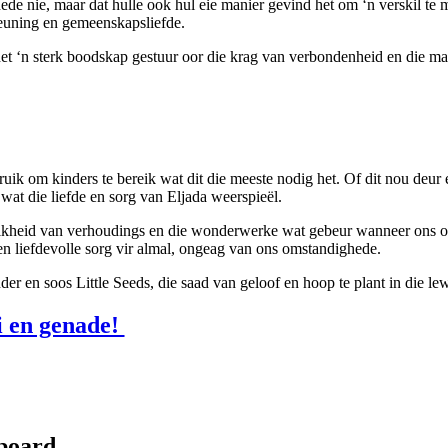
hede nie, maar dat hulle ook hul eie manier gevind het om ‘n verskil te 
teuning en gemeenskapsliefde.
het ‘n sterk boodskap gestuur oor die krag van verbondenheid en die ma
uik om kinders te bereik wat dit die meeste nodig het. Of dit nou deu
 wat die liefde en sorg van Eljada weerspieël.
ngrikheid van verhoudings en die wonderwerke wat gebeur wanneer ons o
n liefdevolle sorg vir almal, ongeag van ons omstandighede.
der en soos Little Seeds, die saad van geloof en hoop te plant in die 
i en genade!
hboard