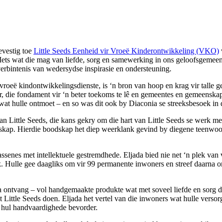
evestig toe
Little Seeds Eenheid vir Vroeë Kinderontwikkeling (VKO)
. Iets wat die mag van liefde, sorg en samewerking in ons geloofsgemeen
verbintenis van wedersydse inspirasie en ondersteuning.
 vroeë kindontwikkelingsdienste, is ‘n bron van hoop en krag vir talle
er, die fondament vir ‘n beter toekoms te lê en gemeentes en gemeenska
wat hulle ontmoet – en so was dit ook by Diaconia se streeksbesoek in
Little Seeds, die kans gekry om die hart van Little Seeds se werk met 
nskap. Hierdie boodskap het diep weerklank gevind by diegene teenwoo
assenes met intellektuele gestremdhede. Eljada bied nie net ‘n plek van
k. Hulle gee daagliks om vir 99 permanente inwoners en streef daarna 
 ontvang – vol handgemaakte produkte wat met soveel liefde en sorg de
at Little Seeds doen. Eljada het vertel van die inwoners wat hulle ver
en hul handvaardighede bevorder.