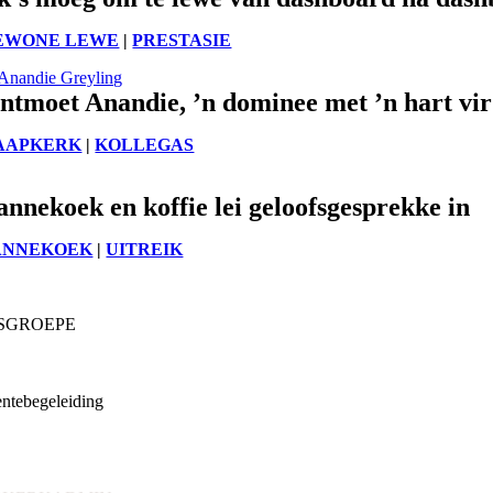
EWONE LEWE
|
PRESTASIE
ntmoet Anandie, ’n dominee met ’n hart vi
AAPKERK
|
KOLLEGAS
annekoek en koffie lei geloofsgesprekke in
ANNEKOEK
|
UITREIK
SGROEPE
ia
e & Jeug
tebegeleiding
nisaksie
teuning
ting & Navorsing