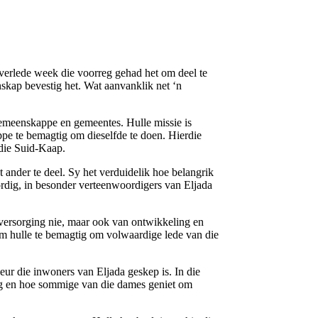
verlede week die voorreg gehad het om deel te
skap bevestig het. Wat aanvanklik net ‘n
 gemeenskappe en gemeentes. Hulle missie is
ppe te bemagtig om dieselfde te doen. Hierdie
 die Suid-Kaap.
ander te deel. Sy het verduidelik hoe belangrik
rdig, in besonder verteenwoordigers van Eljada
 versorging nie, maar ook van ontwikkeling en
om hulle te bemagtig om volwaardige lede van die
ur die inwoners van Eljada geskep is. In die
sorg en hoe sommige van die dames geniet om