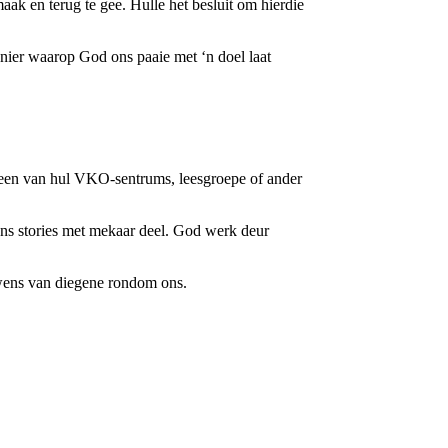
maak en terug te gee. Hulle het besluit om hierdie
nier waarop God ons paaie met ‘n doel laat
r een van hul VKO-sentrums, leesgroepe of ander
ns stories met mekaar deel. God werk deur
lewens van diegene rondom ons.