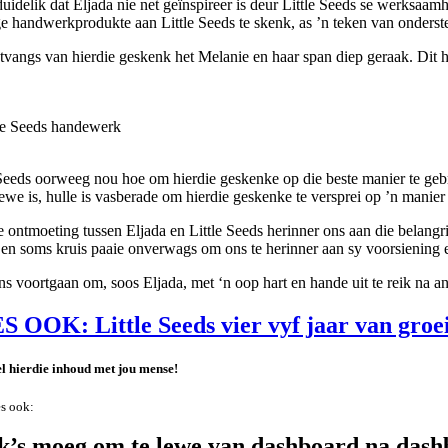
duidelik dat Eljada nie net geïnspireer is deur Little Seeds se werksaam
ge handwerkprodukte aan Little Seeds te skenk, as ’n teken van onders
tvangs van hierdie geskenk het Melanie en haar span diep geraak. Dit 
 Seeds oorweeg nou hoe om hierdie geskenke op die beste manier te gebr
iewe is, hulle is vasberade om hierdie geskenke te versprei op ’n manier
e ontmoeting tussen Eljada en Little Seeds herinner ons aan die bela
en soms kruis paaie onverwags om ons te herinner aan sy voorsiening e
s voortgaan om, soos Eljada, met ‘n oop hart en hande uit te reik na an
 OOK: Little Seeds vier vyf jaar van groe
l hierdie inhoud met jou mense!
s ook:
k’s moeg om te lewe van dashboard na das