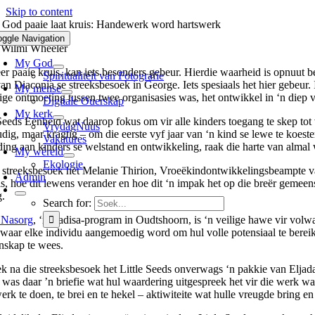
Skip to content
 God paaie laat kruis: Handewerk word hartswerk
oggle Navigation
 Wilmi Wheeler
My God
r paaie kruis, kan iets besonders gebeur. Hierdie waarheid is opnuut b
Spiritualiteit van Fotografie
an Diaconia se streeksbesoek in George. Iets spesiaals het hier gebeur
My mense
lige ontmoeting tussen twee organisasies was, het ontwikkel in ‘n diep 
Digitale Ouerskap
My kerk
 Seeds Eenheid wat daarop fokus om vir alle kinders toegang te skep tot
VrydagNuus
dig, maar kragtig – om die eerste vyf jaar van ‘n kind se lewe te koest
Vakatures
ing aan kinders se welstand en ontwikkeling, raak die harte van almal 
My wêreld
Ekologie
 streeksbesoek het Melanie Thirion, Vroeëkindontwikkelingsbeampte van 
Admin
, hoe dit lewens verander en hoe dit ‘n impak het op die breër gemee
.
Search for:
 Nasorg
, ‘n Badisa-program in Oudtshoorn, is ‘n veilige hawe vir volw
, waar elke individu aangemoedig word om hul volle potensiaal te berei
skap te wees.
k na die streeksbesoek het Little Seeds onverwags ‘n pakkie van Eljada
 was daar ’n briefie wat hul waardering uitgespreek het vir die werk w
erk te doen, te brei en te hekel – aktiwiteite wat hulle vreugde bring 