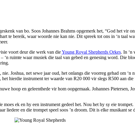
 ‘n geskenk van bo. Soos Johannes Brahms opgemerk het, “God het vir o
t te bereik, waar woorde nie kan nie. Dit spreek tot ons in ‘n taal wat
meer.
visie voort deur die werk van die
Young Royal Shepherds Orkes
. In ‘n
ief – ‘n ruimte waar musiek die taal van gebed en genesing word. D
ie blo
ring.
sen, nie. Joshua, net sewe jaar oud, het onlangs die voorreg gehad om ‘
 het hierdie instrument ter waarde van R20 000 vir slegs R500 aan die 
ok nuwe hoop en geleenthede vir hom oopgemaak. Johannes Pietersen, Jo
e moes ek en hy een instrument gedeel het. Nou het hy sy eie trompet. 
ar liedere en die trompet speel soos ’n droom. Dit is elke musikant se