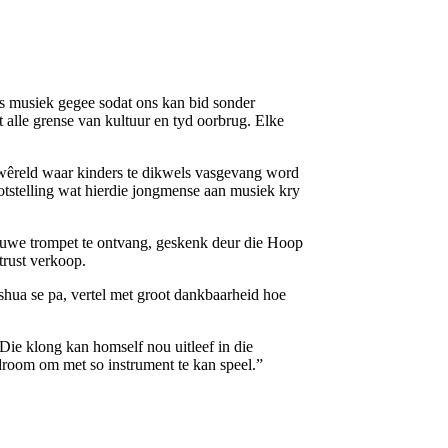
ns musiek gegee sodat ons kan bid sonder
 alle grense van kultuur en tyd oorbrug. Elke
 wêreld waar kinders te dikwels vasgevang word
otstelling wat hierdie jongmense aan musiek kry
n nuwe trompet te ontvang, geskenk deur die Hoop
trust verkoop.
shua se pa, vertel met groot dankbaarheid hoe
Die klong kan homself nou uitleef in die
 droom om met so instrument te kan speel.”