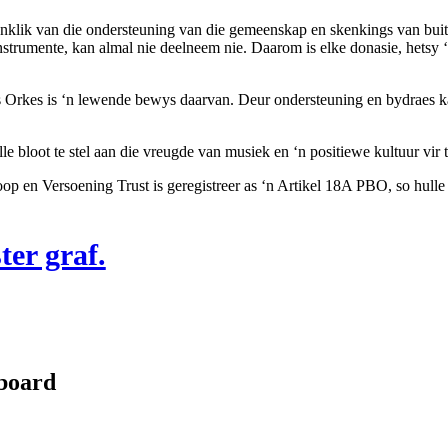
lik van die ondersteuning van die gemeenskap en skenkings van buite 
trumente, kan almal nie deelneem nie. Daarom is elke donasie, hetsy ‘n
 Orkes is ‘n lewende bewys daarvan. Deur ondersteuning en bydraes ka
e bloot te stel aan die vreugde van musiek en ‘n positiewe kultuur vir t
op en Versoening Trust is geregistreer as ‘n Artikel 18A PBO, so hulle 
er graf.
hboard