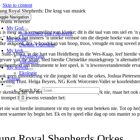
Skip to content
ung Royal Shepherds: Die krag van musiek
oggle Navigation
 Wilmi Wheeler
My God
 is meer as ‘n versameling van klanke; dit is die taal van ons siel en
Spiritualiteit van Fotografie
e.”
Musiek het immers ‘n unieke vermoë om die diepste hoeke van ons har
My mense
elke akkoord, dra ‘n boodskap van hoop, troos, vreugde en nog soveel 
Digitale Ouerskap
My kerk
n Suid-Afrika, in die hart van Heidelberg in die Wes-Kaap, leef hierdie 
VrydagNuus
 gevare van die strate, bied hierdie Christelike musiekgroep ‘n alternat
Vakatures
 geleentheid om instrumente te leer speel, is ‘n lewensveranderende erva
My wêreld
Ekologie
 ook geen uitsondering vir die jongste lid van die orkes, Joshua Pieter
Admin
soening Trust. Helga Beyers, NG Kerk Worcester-Vallei se koorleidster,
Search for:
e skenking het nie net Joshua se musikale reis verryk nie, maar het o
e trompet hul lewens verander het:
t nie wat hierdie instrument vir my en my seun beteken nie. Tot op hed
ment waarmee hy begin het. Ek en hy speel elke dag op ons manier so pa
ung Royal Shepherds Orkes