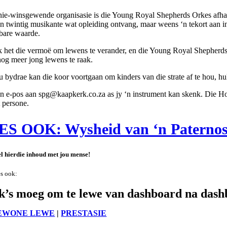
nie-winsgewende organisasie is die Young Royal Shepherds Orkes afhank
n twintig musikante wat opleiding ontvang, maar weens ‘n tekort aan ins
bare waarde.
 het die vermoë om lewens te verander, en die Young Royal Shepherds
 nog meer jong lewens te raak.
u bydrae kan die koor voortgaan om kinders van die strate af te hou, hull
‘n e-pos aan spg@kaapkerk.co.za as jy ‘n instrument kan skenk. D
ie Ho
t persone.
S OOK: Wysheid van ‘n Paternost
l hierdie inhoud met jou mense!
s ook:
k’s moeg om te lewe van dashboard na das
EWONE LEWE
|
PRESTASIE