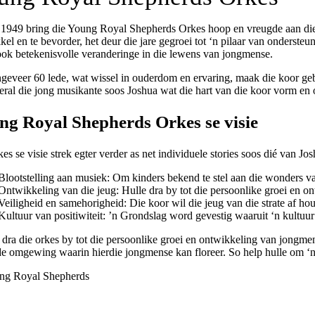
 1949 bring die Young Royal Shepherds Orkes hoop en vreugde aan die 
el en te bevorder, het deur die jare gegroei tot ‘n pilaar van ondersteu
ook betekenisvolle veranderinge in die lewens van jongmense.
geveer 60 lede, wat wissel in ouderdom en ervaring, maak die koor gebr
 veral die jong musikante soos Joshua wat die hart van die koor vorm en
ng Royal Shepherds Orkes se visie
es se visie strek egter verder as net individuele stories soos dié van Josh
Blootstelling aan musiek: Om kinders bekend te stel aan die wonders va
Ontwikkeling van die jeug: Hulle dra by tot die persoonlike groei en o
Veiligheid en samehorigheid: Die koor wil die jeug van die strate af h
Kultuur van positiwiteit: ’n Grondslag word gevestig waaruit ‘n kultuur
 dra die orkes by tot die persoonlike groei en ontwikkeling van jongmens
e omgewing waarin hierdie jongmense kan floreer. So help hulle om ‘n 