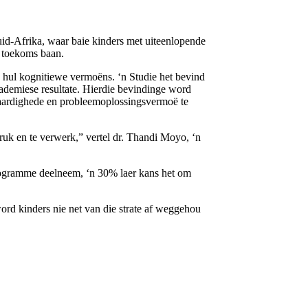
uid-Afrika, waar baie kinders met uiteenlopende
r toekoms baan.
 hul kognitiewe vermoëns. ‘n Studie het bevind
ademiese resultate. Hierdie bevindinge word
vaardighede en probleemoplossingsvermoë te
uk en te verwerk,” vertel dr. Thandi Moyo, ‘n
programme deelneem, ‘n 30% laer kans het om
rd kinders nie net van die strate af weggehou