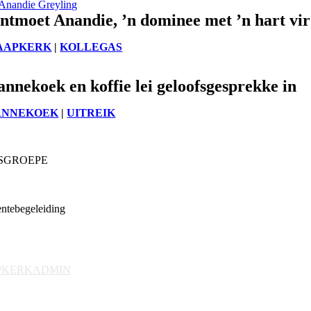
ntmoet Anandie, ’n dominee met ’n hart vi
AAPKERK
|
KOLLEGAS
annekoek en koffie lei geloofsgesprekke in
ANNEKOEK
|
UITREIK
SGROEPE
ia
e & Jeug
tebegeleiding
nisaksie
teuning
ting & Navorsing
PKERKADMIN
nige administratiewe
 en vorms)