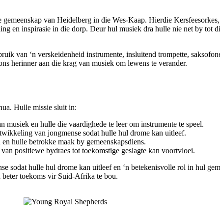
gemeenskap van Heidelberg in die Wes-Kaap. Hierdie Kersfeesorkes, wat
ning en inspirasie in die dorp. Deur hul musiek dra hulle nie net by tot 
uik van ‘n verskeidenheid instrumente, insluitend trompette, saksofon
 ons herinner aan die krag van musiek om lewens te verander.
ua. Hulle missie sluit in:
n musiek en hulle die vaardighede te leer om instrumente te speel.
ntwikkeling van jongmense sodat hulle hul drome kan uitleef.
ou en hulle betrokke maak by gemeenskapsdiens.
 van positiewe bydraes tot toekomstige geslagte kan voortvloei.
e sodat hulle hul drome kan uitleef en ‘n betekenisvolle rol in hul gem
beter toekoms vir Suid-Afrika te bou.