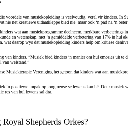
?
e voordele van musiekopleiding is veelvoudig, veral vir kinders. In S
t nie net kreatiewe uitlaatkleppe bied nie, maar ook ‘n pad na ‘n bete
n kinders wat aan musiekprogramme deelneem, merkbare verbeterings in
skunde en wetenskap, met ‘n gemiddelde verbetering van 17% in hul ak
ion, wat daarop wys dat musiekopleiding kinders help om kritiese denk
g van kinders. “Musiek bied kinders ‘n manier om hul emosies uit te dr
el van welstand.”
kaanse Musiekterapie Vereniging het getoon dat kinders wat aan musiek
iek ‘n positiewe impak op jongmense se lewens kan hê.
Deur musiek wo
e res van hul lewens sal dra.
g Royal Shepherds Orkes?