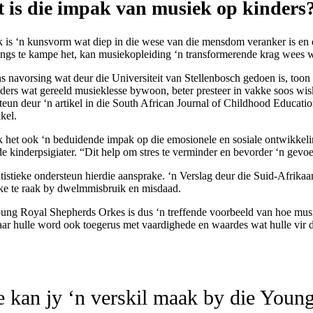
 is die impak van musiek op kinders
 is ‘n kunsvorm wat diep in die wese van die mensdom veranker is en di
ings te kampe het, kan musiekopleiding ‘n transformerende krag wees wa
s navorsing wat deur die Universiteit van Stellenbosch gedoen is, too
nders wat gereeld musieklesse bywoon, beter presteer in vakke soos wi
teun deur ‘n artikel in die South African Journal of Childhood Educat
kel.
 het ook ‘n beduidende impak op die emosionele en sosiale ontwikkelin
e kinderpsigiater. “Dit help om stres te verminder en bevorder ‘n gevo
atistieke ondersteun hierdie aansprake. ‘n Verslag deur die Suid-Afri
ke te raak by dwelmmisbruik en misdaad.
ung Royal Shepherds Orkes is dus ‘n treffende voorbeeld van hoe mus
aar hulle word ook toegerus met vaardighede en waardes wat hulle vir di
 kan jy ‘n verskil maak by die Youn