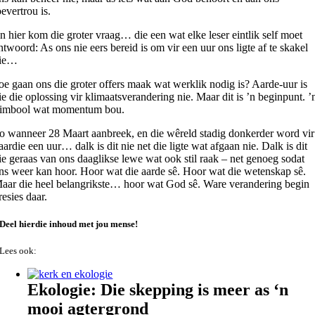
oevertrou is.
n hier kom die groter vraag… die een wat elke leser eintlik self moet
ntwoord: As ons nie eers bereid is om vir een uur ons ligte af te skakel
ie…
oe gaan ons die groter offers maak wat werklik nodig is? Aarde-uur is
ie die oplossing vir klimaatsverandering nie. Maar dit is ’n beginpunt. ’
imbool wat momentum bou.
o wanneer 28 Maart aanbreek, en die wêreld stadig donkerder word vir
aardie een uur… dalk is dit nie net die ligte wat afgaan nie. Dalk is dit
ie geraas van ons daaglikse lewe wat ook stil raak – net genoeg sodat
ns weer kan hoor. Hoor wat die aarde sê. Hoor wat die wetenskap sê.
aar die heel belangrikste… hoor wat God sê. Ware verandering begin
resies daar.
Deel hierdie inhoud met jou mense!
Lees ook:
Ekologie: Die skepping is meer as ‘n
mooi agtergrond