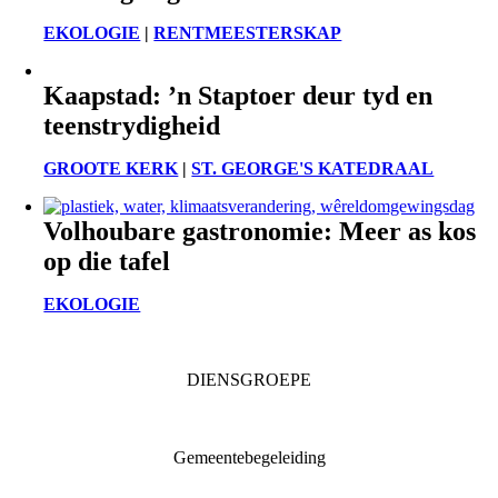
EKOLOGIE
|
RENTMEESTERSKAP
Kaapstad: ’n Staptoer deur tyd en
teenstrydigheid
GROOTE KERK
|
ST. GEORGE'S KATEDRAAL
Volhoubare gastronomie: Meer as kos
op die tafel
EKOLOGIE
DIENSGROEPE
Diaconia
Familie & Jeug
Gemeentebegeleiding
Getuienisaksie
Ondersteuning