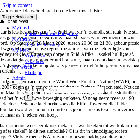
Skip to content
Aarde-uur: Die wêreld praat en die kerk moet luister
Toggle Navigation
👤 Johan West
My God
aar is iets besonders aan ’n wêreld wat vir ’n oomblik stil raak. Nie stil
Spiritualiteit van Fotografie
oos wanneer mense moeg is nie, maar stil soos wanneer mense bewus
My mense
ord. Op Saterdag, 28 Maart 2026, tussen 20:30 en 21:30, gebeur presi
Digitale Ouerskap
it weer. Miljoene mense regoor die aarde – van die helder ligte van
My kerk
ydney tot die stil strate van dorpe in Suid-Afrika – skakel hul ligte af.
VrydagNuus
ie omdat daar ’n kragonderbreking is nie, maar omdat daar ’n boodska
Vakatures
s. ’n Keuse. ’n Erkenning dat ons planeet nie net ’n hulpbron is nie, ma
My wêreld
n erfenis.
Ekologie
Admin
arde-uur, geïnisieer deur die World Wide Fund for Nature (WWF), het
n 2007 begin as ’n eenvoudige veldtog in Sydney. Net een stad. Net ee
Search for:
ur. Maar iets het gebeur wat min mense verwag het: daardie simboliese
aad het ’n wêreldwye beweging ontketen. Vandag neem meer as 190
ande deel. Bekende landmerke soos die Eiffel Tower en die Table
ountain word vir ’n uur in duisternis gehul – nie as teken van verlies
ie, maar as ’n teken van hoop.
aar kom ons wees eerlik met mekaar… wat beteken dit werklik om ’n
ig af te skakel? Is dit net simboliek? Of is dit ’n uitnodiging tot iets
ieper? Vir baie mense is Aarde-uur ’n bewusmakingsveldtog oor