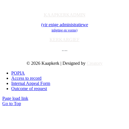
Toerusting & Navorsing
KAAPKERKADMIN
(vir enige administratiewe
inligting en vorms)
KERKARGIEF
….
© 2026 Kaapkerk | Designed by
Creatory
POPIA
Access to record
Internal Appeal Form
Outcome of request
Page load link
Go to Top