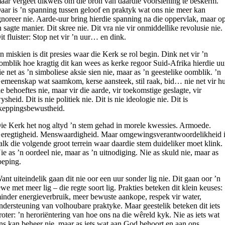
aar vergeet dikwels om die bron van daardie voorsiening te beskerm.
aar is ’n spanning tussen geloof en praktyk wat ons nie meer kan
gnoreer nie. Aarde-uur bring hierdie spanning na die oppervlak, maar o
n sagte manier. Dit skree nie. Dit vra nie vir onmiddellike revolusie nie.
it fluister: Stop net vir ’n uur… en dink.
n miskien is dit presies waar die Kerk se rol begin. Dink net vir ’n
omblik hoe kragtig dit kan wees as kerke regoor Suid-Afrika hierdie uu
ie net as ’n simboliese aksie sien nie, maar as ’n geestelike oomblik. ’n
emeenskap wat saamkom, kerse aansteek, stil raak, bid… nie net vir hu
ie behoeftes nie, maar vir die aarde, vir toekomstige geslagte, vir
ysheid. Dit is nie politiek nie. Dit is nie ideologie nie. Dit is
keppingsbewustheid.
ie Kerk het nog altyd ’n stem gehad in morele kwessies. Armoede.
eregtigheid. Menswaardigheid. Maar omgewingsverantwoordelikheid 
alk die volgende groot terrein waar daardie stem duideliker moet klink.
ie as ’n oordeel nie, maar as ’n uitnodiging. Nie as skuld nie, maar as
oeping.
ant uiteindelik gaan dit nie oor een uur sonder lig nie. Dit gaan oor ’n
ewe met meer lig – die regte soort lig. Prakties beteken dit klein keuses:
inder energieverbruik, meer bewuste aankope, respek vir water,
ndersteuning van volhoubare praktyke. Maar geestelik beteken dit iets
roter: ’n heroriëntering van hoe ons na die wêreld kyk. Nie as iets wat
ns kan beheer nie, maar as iets wat aan God behoort en aan ons