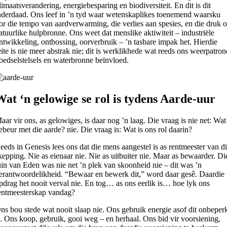
limaatsverandering, energiebesparing en biodiversiteit. En dit is dit
nderdaad. Ons leef in ’n tyd waar wetenskaplikes toenemend waarsku
or die tempo van aardverwarming, die verlies aan spesies, en die druk 
atuurlike hulpbronne. Ons weet dat menslike aktiwiteit – industriële
ntwikkeling, ontbossing, oorverbruik – ’n tasbare impak het. Hierdie
eite is nie meer abstrak nie; dit is werklikhede wat reeds ons weerpatron
oedselstelsels en waterbronne beïnvloed.
Wat ‘n gelowige se rol is tydens Aarde-uur
aar vir ons, as gelowiges, is daar nog ’n laag. Die vraag is nie net: Wat
ebeur met die aarde? nie. Die vraag is: Wat is ons rol daarin?
eeds in Genesis lees ons dat die mens aangestel is as rentmeester van d
kepping. Nie as eienaar nie. Nie as uitbuiter nie. Maar as bewaarder. Di
uin van Eden was nie net ’n plek van skoonheid nie – dit was ’n
erantwoordelikheid. “Bewaar en bewerk dit,” word daar gesê. Daardie
pdrag het nooit verval nie. En tog… as ons eerlik is… hoe lyk ons
entmeesterskap vandag?
ns bou stede wat nooit slaap nie. Ons gebruik energie asof dit onbeper
s. Ons koop, gebruik, gooi weg – en herhaal. Ons bid vir voorsiening,