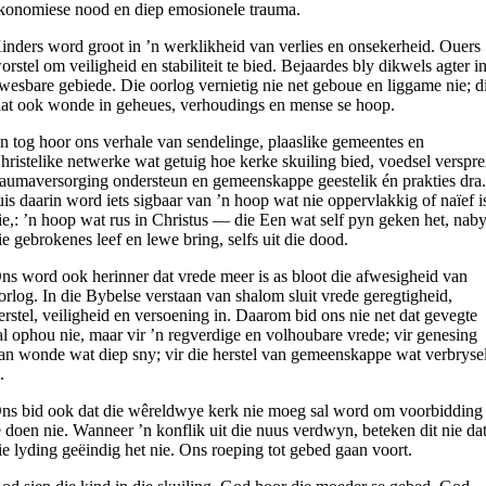
konomiese nood en diep emosionele trauma.
inders word groot in ’n werklikheid van verlies en onsekerheid. Ouers
orstel om veiligheid en stabiliteit te bied. Bejaardes bly dikwels agter i
wesbare gebiede. Die oorlog vernietig nie net geboue en liggame nie; d
aat ook wonde in geheues, verhoudings en mense se hoop.
n tog hoor ons verhale van sendelinge, plaaslike gemeentes en
hristelike netwerke wat getuig hoe kerke skuiling bied, voedsel verspre
raumaversorging ondersteun en gemeenskappe geestelik én prakties dra
uis daarin word iets sigbaar van ’n hoop wat nie oppervlakkig of naïef i
ie,: ’n hoop wat rus in Christus — die Een wat self pyn geken het, nab
ie gebrokenes leef en lewe bring, selfs uit die dood.
ns word ook herinner dat vrede meer is as bloot die afwesigheid van
orlog. In die Bybelse verstaan van shalom sluit vrede geregtigheid,
erstel, veiligheid en versoening in. Daarom bid ons nie net dat gevegte
al ophou nie, maar vir ’n regverdige en volhoubare vrede; vir genesing
an wonde wat diep sny; vir die herstel van gemeenskappe wat verbryse
.
ns bid ook dat die wêreldwye kerk nie moeg sal word om voorbidding
e doen nie. Wanneer ’n konflik uit die nuus verdwyn, beteken dit nie da
ie lyding geëindig het nie. Ons roeping tot gebed gaan voort.