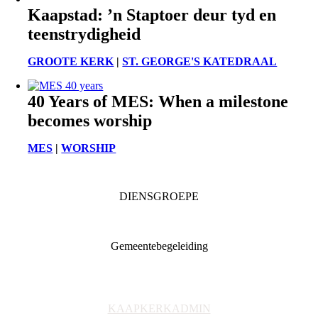
Kaapstad: ’n Staptoer deur tyd en
teenstrydigheid
GROOTE KERK
|
ST. GEORGE'S KATEDRAAL
40 Years of MES: When a milestone
becomes worship
MES
|
WORSHIP
DIENSGROEPE
Diaconia
Familie & Jeug
Gemeentebegeleiding
Getuienisaksie
Ondersteuning
Toerusting & Navorsing
KAAPKERKADMIN