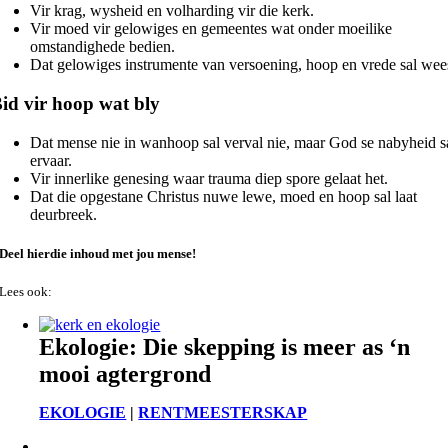
Vir krag, wysheid en volharding vir die kerk.
Vir moed vir gelowiges en gemeentes wat onder moeilike
omstandighede bedien.
Dat gelowiges instrumente van versoening, hoop en vrede sal wee
id vir hoop wat bly
Dat mense nie in wanhoop sal verval nie, maar God se nabyheid s
ervaar.
Vir innerlike genesing waar trauma diep spore gelaat het.
Dat die opgestane Christus nuwe lewe, moed en hoop sal laat
deurbreek.
Deel hierdie inhoud met jou mense!
Lees ook:
Ekologie: Die skepping is meer as ‘n
mooi agtergrond
EKOLOGIE
|
RENTMEESTERSKAP