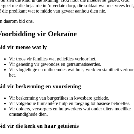
od sien die kind in die skuiling. God hoor die moeder se gebed. God
ergeet nie die bejaarde in ’n verlate dorp, die soldaat wat met vrees leef
f die predikant wat te midde van gevaar aanhou dien nie.
n daarom bid ons.
Voorbidding vir Oekraïne
id vir mense wat ly
Vir troos vir families wat geliefdes verloor het.
Vir genesing vir gewondes en getraumatiseerdes.
Vir vlugtelinge en ontheemdes wat huis, werk en stabiliteit verloor
het.
id vir beskerming en voorsiening
Vir beskerming van burgerlikes in kwesbare gebiede.
Vir volgehoue humanitêre hulp en toegang tot basiese behoeftes.
Vir dokters, versorgers en hulpwerkers wat onder uiters moeilike
omstandighede dien.
id vir die kerk en haar getuienis