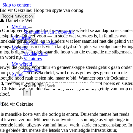
Skip to content
Bid vir Oekraïne: Hoop ten spyte van oorlog
Toggle Navigation
👤 Daniël de Wet
My God
n Oorlog verdwyn nie bloot wanneer die wêreld se aandag na iets ander
Spiritualiteit van Fotografie
erskuif nie. Dit leef voort — in stede wat verwoes is, in families wat
My mense
itmekaar geruk word, en in kinders wat leer saamleef met die geluid va
Digitale Ouerskap
irenes. Oekraïne is reeds vir ’n lang tyd só ’n plek van volgehoue lydin
My kerk
n tog is dit ook ’n plek waar die hoop van die evangelie nie stilgemaak
VrydagNuus
an word nie.
Vakatures
My wêreld
erwyl die oorlog voortduur en gemeenskappe steeds gebuk gaan onder
Ekologie
rauma, verlies en onsekerheid, word ons as gelowiges geroep om nie
Admin
loot die nood raak te sien nie, maar te bid. Wanneer ons vir Oekraïne
id, tree ons in verbondenheid met mense wat ly, én met broers en suster
Search for:
n Christus wat te midde van oorlog steeds getrou bly getuig van hoop e
eloof.
ie menslike koste van die oorlog is enorm. Duisende mense het reeds
ul lewens verloor. Miljoene is ontwortel — sommige as vlugtelinge in
reemde lande, afgesny van hul huise, werk, skole en gemeenskappe. In
aie gebiede dra mense die letsels van vernietigde infrastruktuur,