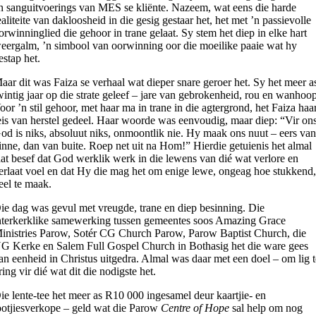
n sanguitvoerings van MES se kliënte. Nazeem, wat eens die harde
ealiteite van dakloosheid in die gesig gestaar het, het met ’n passievolle
orwinninglied die gehoor in trane gelaat. Sy stem het diep in elke hart
eergalm, ’n simbool van oorwinning oor die moeilike paaie wat hy
estap het.
aar dit was Faiza se verhaal wat dieper snare geroer het. Sy het meer a
wintig jaar op die strate geleef – jare van gebrokenheid, rou en wanhoo
oor ’n stil gehoor, met haar ma in trane in die agtergrond, het Faiza haa
eis van herstel gedeel. Haar woorde was eenvoudig, maar diep: “Vir on
od is niks, absoluut niks, onmoontlik nie. Hy maak ons nuut – eers va
inne, dan van buite. Roep net uit na Hom!” Hierdie getuienis het almal
aat besef dat God werklik werk in die lewens van dié wat verlore en
erlaat voel en dat Hy die mag het om enige lewe, ongeag hoe stukkend
eel te maak.
ie dag was gevul met vreugde, trane en diep besinning. Die
nterkerklike samewerking tussen gemeentes soos Amazing Grace
inistries Parow, Sotér CG Church Parow, Parow Baptist Church, die
G Kerke en Salem Full Gospel Church in Bothasig het die ware gees
an eenheid in Christus uitgedra. Almal was daar met een doel – om lig 
ring vir dié wat dit die nodigste het.
ie lente-tee het meer as R10 000 ingesamel deur kaartjie- en
ootjiesverkope – geld wat die Parow
Centre of Hope
sal help om nog