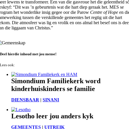
eer lewens te transformeer. Een van die gasvroue het die geleentheid s
eskryf: “Dit was ’n gebeurtenis wat die hart diep geraak het. MES se
rogram het wonderlike insig gegee oor die Parow
Centre of Hope
en di
amewerking tussen die verskillende gemeentes het regtig uit die hart
ekom. Die atmosfeer was lig en vrolik en ons almal het besef ons is dee
an die liggaam van Christus.”
Deel hierdie inhoud met jou mense!
Lees ook:
Simondium Familiekerk word
kinderhuiskinders se familie
DIENSBAAR
|
SINANI
Lesotho leer jou anders kyk
GEMEENTES
|
UITREIK