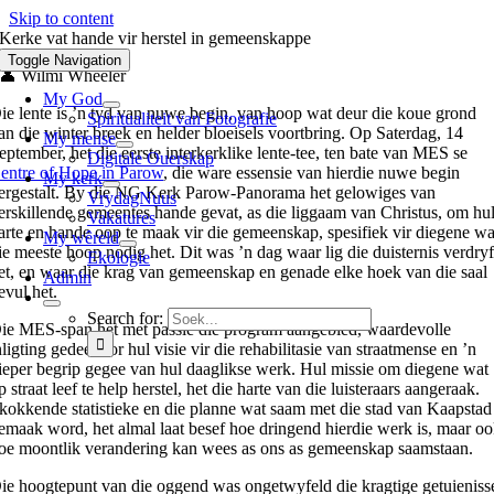
Skip to content
Kerke vat hande vir herstel in gemeenskappe
Toggle Navigation
👤 Wilmi Wheeler
My God
ie lente is ’n tyd van nuwe begin, van hoop wat deur die koue grond
Spiritualiteit van Fotografie
an die winter breek en helder bloeisels voortbring. Op Saterdag, 14
My mense
eptember, het die eerste interkerklike lente-tee, ten bate van MES se
Digitale Ouerskap
entre of Hope in Parow
, die ware essensie van hierdie nuwe begin
My kerk
ergestalt. By die NG Kerk Parow-Panorama het gelowiges van
VrydagNuus
erskillende gemeentes hande gevat, as die liggaam van Christus, om hu
Vakatures
arte en hande oop te maak vir die gemeenskap, spesifiek vir diegene wa
My wêreld
ie meeste hoop nodig het. Dit was ’n dag waar lig die duisternis verdry
Ekologie
et, en waar die krag van gemeenskap en genade elke hoek van die saal
Admin
evul het.
Search for:
ie MES-span het met passie die program aangebied, waardevolle
nligting gedeel oor hul visie vir die rehabilitasie van straatmense en ’n
ieper begrip gegee van hul daaglikse werk. Hul missie om diegene wat
p straat leef te help herstel, het die harte van die luisteraars aangeraak.
kokkende statistieke en die planne wat saam met die stad van Kaapstad
emaak word, het almal laat besef hoe dringend hierdie werk is, maar o
oe moontlik verandering kan wees as ons as gemeenskap saamstaan.
ie hoogtepunt van die oggend was ongetwyfeld die kragtige getuieniss