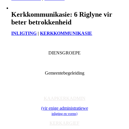
Kerkkommunikasie: 6 Riglyne vir
beter betrokkenheid
INLIGTING
|
KERKKOMMUNIKASIE
DIENSGROEPE
Diaconia
Familie & Jeug
Gemeentebegeleiding
Getuienisaksie
Ondersteuning
Toerusting & Navorsing
KAAPKERKADMIN
(vir enige administratiewe
inligting en vorms)
KERKARGIEF